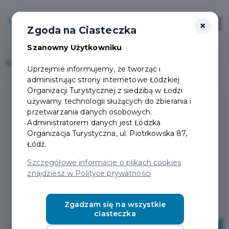
×
Login/Rejestracja
Otwór
Zgoda na Ciasteczka
Szanowny Użytkowniku
Home
Lista aktualności
Nowi partnerzy w Karcie Łodzianina - luty
Uprzejmie informujemy, że tworząc i
administrując strony internetowe Łódzkiej
Organizacji Turystycznej z siedzibą w Łodzi
używamy technologii służących do zbierania i
przetwarzania danych osobowych.
Administratorem danych jest Łódzka
Organizacja Turystyczna, ul. Piotrkowska 87,
Łódź.
Szczegółowe informacje o plikach cookies
znajdziesz w Polityce prywatności
Zgadzam się na wszystkie
ciasteczka