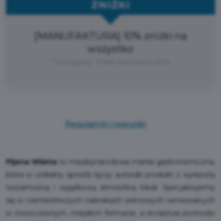
ZNIŻKI
[MANUFAKTURA] 10% zniżki na
wszystko
* Wymagany : Pakiet Mieszkańca 2026
Regulamin i warunki
Pijana Wiśnia
to międzynarodowa marka gastronomiczna,
która w unikalny sposób łączy autorski produkt z wyrazistą
tożsamością i wyjątkową atmosferą lokali. Specjalizujemy
się w rzemieślniczych nalewkach wiśniowych serwowanych
w nowoczesnym, miejskim formacie, a receptura pochodzi