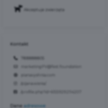
Akceptuje zwierzęta
Kontakt
788888805
marketingPV@fest.foundation
pianavyshnia.com
/pijana.wisnia/
/profile.php?id=61559292114207
Dane
adresowe