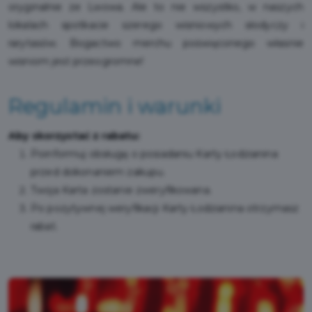
oryginalnie ze Lwowa. Ale to nie wszystko, w naszych
lokalach spotkacie szerego wisniowych słodyczy i
rarytasów. Bogactwo merchu poświęconego własnie
wisniom jest przeogromne!
Regulamin i warunki
Aby skorzystać z rabatu:
Poinformuj obsługę o posiadaniu Karty Łodzianina
przed dokonaniem zakupu.
Twoja Karta zostanie zweryfikowana.
Po pozytywnej weryfikacji Karty Łodzianina otrzymasz
rabat.