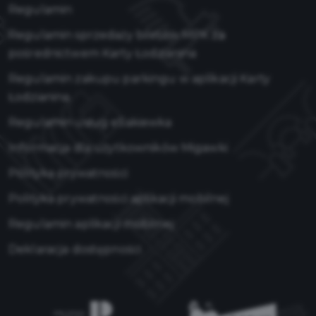
Regulamin
Regulamin sprzedaży biletów MPK za
pośrednictwem Karty Łodzianina
Regulamin zakupu parkingu w aplikacji Karty
Łodzianina
Regulamin usług eSakiewka
Informacja dla użytkowników Migawki
Polityka prywatności
Polityka prywatności aplikacji mobilnej
Regulamin aplikacji mobilnej
Deklaracja dostępności