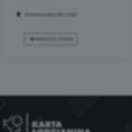
Drewnowska 58, Łódź
NAWIGUJ Z GOOGLE