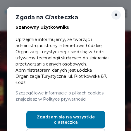
×
Login/Rejestracja
Otwór
Zgoda na Ciasteczka
Szanowny Użytkowniku
Uprzejmie informujemy, że tworząc i
administrując strony internetowe Łódzkiej
Organizacji Turystycznej z siedzibą w Łodzi
używamy technologii służących do zbierania i
przetwarzania danych osobowych.
Administratorem danych jest Łódzka
Pijana Wiśnia -
Organizacja Turystyczna, ul. Piotrkowska 87,
Łódź.
bar
Szczegółowe informacje o plikach cookies
znajdziesz w Polityce prywatności
Zgadzam się na wszystkie
ciasteczka