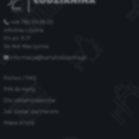
+48 785 99 99 00
Infolinia czynna:
Pn-pt: 9-17
Sb-Nd: Nieczynne
informacja@kartalodzianina.pl
Pomoc / FAQ
PIN do karty
Dla reklamodawców
Jak zostać partnerem
Mapa strony