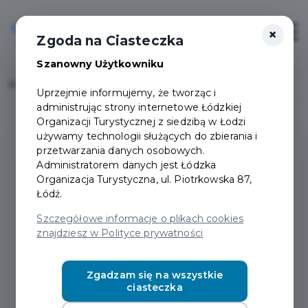
×
Login/Rejestracja
Otwór
Zgoda na Ciasteczka
Szanowny Użytkowniku
Home
Projekty
Uprzejmie informujemy, że tworząc i
administrując strony internetowe Łódzkiej
Organizacji Turystycznej z siedzibą w Łodzi
używamy technologii służących do zbierania i
przetwarzania danych osobowych.
Administratorem danych jest Łódzka
Organizacja Turystyczna, ul. Piotrkowska 87,
Łódź.
Szczegółowe informacje o plikach cookies
znajdziesz w Polityce prywatności
Zgadzam się na wszystkie
ciasteczka