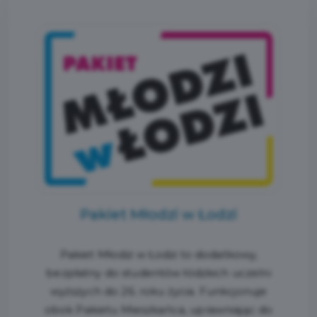
Pakiet Młodzi w Łodzi
Pakiet Młodzi w Łodzi to dodatkowy,
bezpłatny do studentów łódzkich uczelni
wyższych do 26. roku życia. Funkcjonuje
obok Pakietu Mieszkańca, uprawniając do