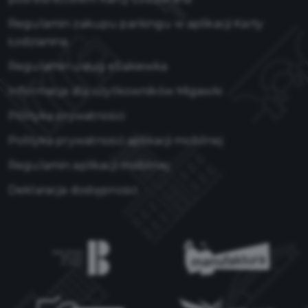
Regulamin zakupu parkingu w aplikacji Karty
Łodzianina
Regulamin usług eSakiewka
Informacja dla użytkowników Migawki
Polityka prywatności
Polityka prywatności aplikacji mobilnej
Regulamin aplikacji mobilnej
Deklaracja dostępności