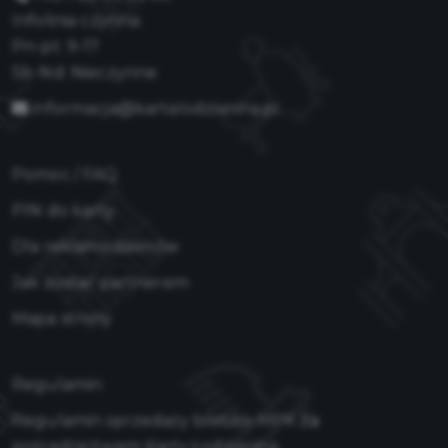
Infolinia czynna:
Pn-pt: 9-17
Sb-Nd: Nieczynne
informacja@kartalodzianina.pl
Pomoc / FAQ
PIN do karty
Dla reklamodawców
Jak zostać partnerem
Mapa strony
Regulamin
Regulamin sprzedaży biletów MPK za
pośrednictwem Karty Łodzianina