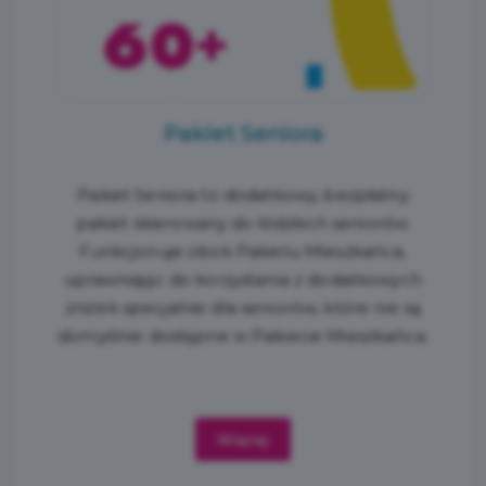
Pakiet Seniora
Pakiet Seniora to dodatkowy, bezpłatny
pakiet skierowany do łódzkich seniorów.
Funkcjonuje obok Pakietu Mieszkańca,
uprawniając do korzystania z dodatkowych
zniżek specjalnie dla seniorów, które nie są
domyślnie dostępne w Pakiecie Mieszkańca.
Więcej