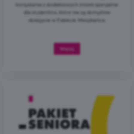
korzystania z dodatkowych zniżek specjalnie
dla studentów, które nie są domyślnie
dostępne w Pakiecie Mieszkańca.
Więcej