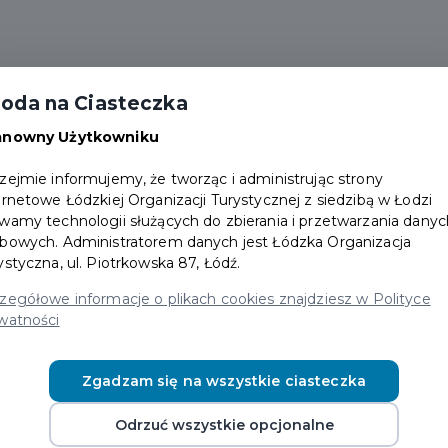
Aktualności
Wydarzenia
Zniżki
FAQ
oda na Ciasteczka
Darmowe wejścia
anowny Użytkowniku
zejmie informujemy, że tworząc i administrując strony
ernetowe Łódzkiej Organizacji Turystycznej z siedzibą w Łodzi
wamy technologii służących do zbierania i przetwarzania danyc
bowych. Administratorem danych jest Łódzka Organizacja
ystyczna, ul. Piotrkowska 87, Łódź.
I DO CZEGO SŁUŻY?
zegółowe informacje o plikach cookies znajdziesz w Polityce
watności
 konto przed
Zgadzam się na wszystkie ciasteczka
 korzystasz z Karty
kartę w postaci
Odrzuć wszystkie opcjonalne
 Kiedy jednak chcesz