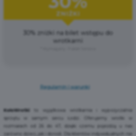
30%
ZNIŻKI
30% zniżki na bilet wstępu do
wrotkarni
* Wymagany : Pakiet Seniora
Regulamin i warunki
KołoWrotki
to wyjątkowa wrotkarnia i wypożyczalnia
sprzętu w samym sercu Łodzi. Oferujemy wrotki w
rozmiarach od 26 do 47, dzięki czemu pojeżdżą u nas
zarówno dzieci, jak i dorośli. Dla klientów indywidualnych nie