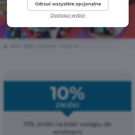
Odrzuć wszystkie opcjonalne
Dostosuj wybór
Home
Zniżki
KołoWrotki - wrotkarnia
10%
ZNIŻKI
10% zniżki na bilet wstępu do
wrotkarni