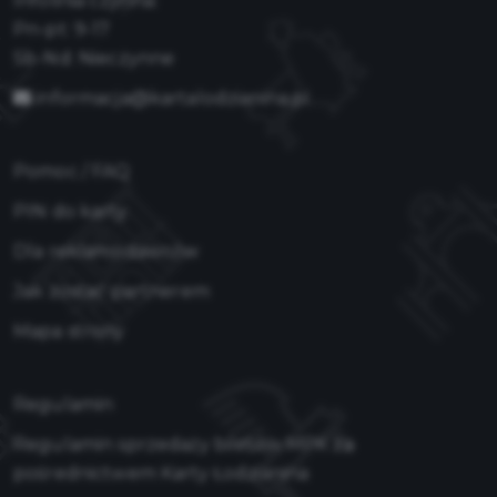
Infolinia czynna:
Pn-pt: 9-17
Sb-Nd: Nieczynne
informacja@kartalodzianina.pl
Pomoc / FAQ
PIN do karty
Dla reklamodawców
Jak zostać partnerem
Mapa strony
Regulamin
Regulamin sprzedaży biletów MPK za
pośrednictwem Karty Łodzianina