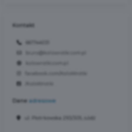
Kontakt
661744031
biuro@kolowrotki.com.pl
kolowrotki.com.pl
facebook.com/KoloWrotki
/KoloWrotki
Dane
adresowe
ul. Piotrkowska 293/305, Łódź