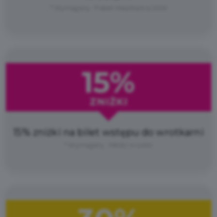
* Wymagany : Pakiet Mieszkańca 2026
15%
ZNIŻKI
15% zniżki na bilet wstępu do wrotkarni
* Wymagany : Młodzi w Łodzi