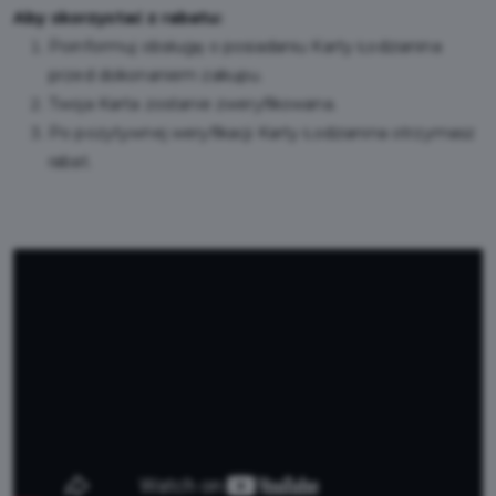
Aby skorzystać z rabatu:
Poinformuj obsługę o posiadaniu Karty Łodzianina
przed dokonaniem zakupu.
Twoja Karta zostanie zweryfikowana.
Po pozytywnej weryfikacji Karty Łodzianina otrzymasz
rabat.