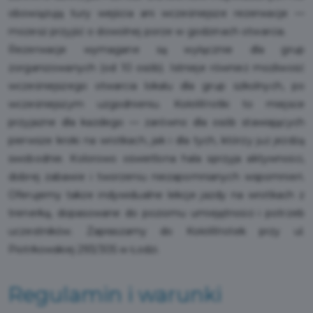
obowiązują tury wejścia ani wcześniejsze rezerwacje —
możesz przyjść o dowolnej porze w godzinach otwarcia.
Rezerwacje wymagane są wyłącznie dla grup
zorganizowanych (od 10 osób). Istnieje również możliwość
wcześniejszego otwarcia lokalu dla grup szkolnych, po
wcześniejszym uzgodnieniu. KołoWrotki to miejsce
przyjazne dla każdego — zarówno dla osób stawiających
pierwsze kroki na wrotkach, jak i dla tych, którzy już jeżdżą
swobodnie. Kolorowo oświetlona hala sprzyja aktywności,
dobrej zabawie i tworzeniu niezapomnianych wspomnień.
Oferujemy także indywidualne lekcje jazdy na wrotkach z
trenerką, dopasowane do poziomu umiejętności i potrzeb
uczestników. Zapraszamy do KołoWrotek przy ul.
Piotrkowskiej 293/305 w Łodzi.
Regulamin i warunki