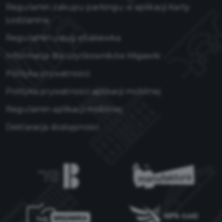
Regulamin zakupu parkingu w aplikacji Karty
Łodzianina
Regulamin usług eSakiewka
Informacja dla użytkowników Migawki
Polityka prywatności
Polityka prywatności aplikacji mobilnej
Regulamin aplikacji mobilnej
Deklaracja dostępności