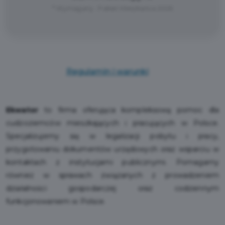
* Wymagany : Pakiet Mieszkańca 2026
Regulamin i warunki
Ekwator
to firma oferująca kompleksową pomoc dla
cudzoziemców mieszkających i pracujących w Polsce.
Specjalizujemy się w legalizacji pobytu i pracy,
przygotowaniu dokumentów urzędowych oraz wsparciu w
kontaktach z instytucjami publicznymi. Pomagamy
również w sprawach związanych z prowadzeniem
działalności gospodarczej oraz codziennym
funkcjonowaniem w Polsce.