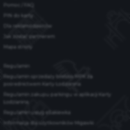
Pomoc / FAQ
PIN do karty
Dla reklamodawców
Jak zostać partnerem
Mapa strony
Regulamin
Regulamin sprzedaży biletów MPK za
pośrednictwem Karty Łodzianina
Regulamin zakupu parkingu w aplikacji Karty
Łodzianina
Regulamin usług eSakiewka
Informacja dla użytkowników Migawki