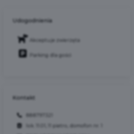
Udogodnienia
Akceptuje zwierzęta
Parking dla gości
Kontakt
888797321
lok. 11.01, 11 pietro, domofon nr. 1