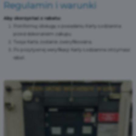
Regulamin i warunki
Aby skorzystać z rabatu:
Poinformuj obsługę o posiadaniu Karty Łodzianina
przed dokonaniem zakupu.
Twoja Karta zostanie zweryfikowana.
Po pozytywnej weryfikacji Karty Łodzianina otrzymasz
rabat.