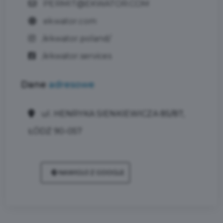
PERMIT@EKWATOR.COM
ekwator.com
/ekwator.poland/
/ekwator.services
Dane
adresowe
ul. HENRYKA SIENKIEWICZA 85/87,
ŁÓDŹ 90-057
NAWIGUJ Z GOOGLE