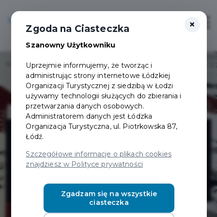
×
Login/Rejestracja
Otwór
Zgoda na Ciasteczka
Szanowny Użytkowniku
Uprzejmie informujemy, że tworząc i
administrując strony internetowe Łódzkiej
Organizacji Turystycznej z siedzibą w Łodzi
używamy technologii służących do zbierania i
przetwarzania danych osobowych.
Administratorem danych jest Łódzka
EKWATOR -
Organizacja Turystyczna, ul. Piotrkowska 87,
Łódź.
usługi dla
Szczegółowe informacje o plikach cookies
znajdziesz w Polityce prywatności
cudzoziemców
Zgadzam się na wszystkie
ciasteczka