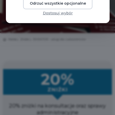
Odrzuć wszystkie opcjonalne
Dostosuj wybór
Home
Zniżki
EKWATOR - usługi dla cudzoziemców
20%
ZNIŻKI
20% zniżki na konsultacje oraz sprawy
administracyjne