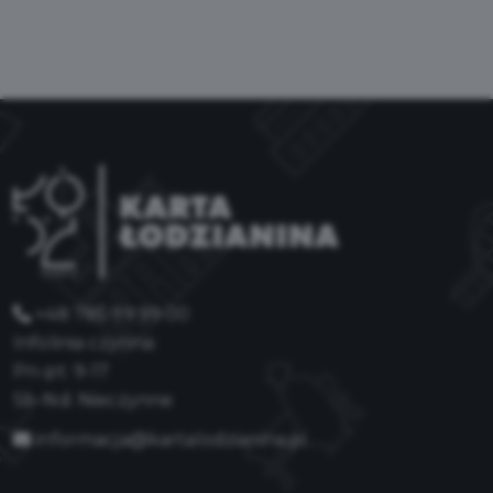
+48 785 99 99 00
Infolinia czynna:
Pn-pt: 9-17
Sb-Nd: Nieczynne
informacja@kartalodzianina.pl