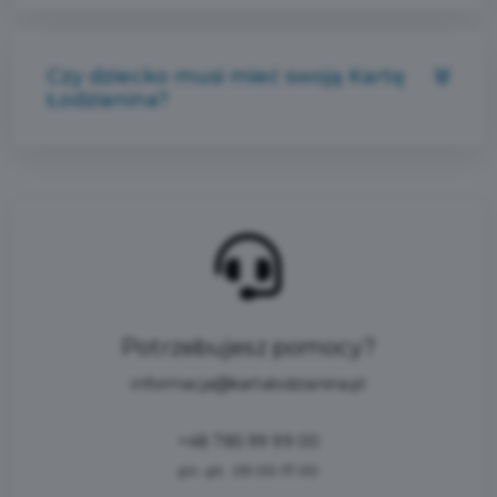
Czy dziecko musi mieć swoją Kartę
Łodzianina?
Potrzebujesz pomocy?
informacja@kartalodzianina.pl
+48 785 99 99 00
pn.-pt.: 09:00-17:00