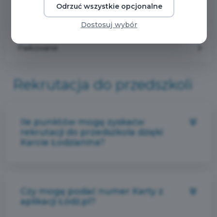
Odrzuć wszystkie opcjonalne
Rekrutacja do przedszkoli
Dostosuj wybór
Parkowanie
Rekrutacja do przedszkoli
Ile punktów mogę zyskaćw
rekrutacji do przedszkola dzięki
Karcie Łodzianina?
Czy mogę podać numer Karty z
aplikacji Łódź.pl?