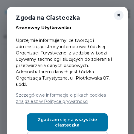
×
Login/Rejestracja
Otwór
Zgoda na Ciasteczka
Szanowny Użytkowniku
Home
Popularne pytania
Uprzejmie informujemy, że tworząc i
administrując strony internetowe Łódzkiej
Organizacji Turystycznej z siedzibą w Łodzi
używamy technologii służących do zbierania i
Pytania ogólne
przetwarzania danych osobowych.
Administratorem danych jest Łódzka
Organizacja Turystyczna, ul. Piotrkowska 87,
Zakładanie konta
Łódź.
Szczegółowe informacje o plikach cookies
Aplikacja
znajdziesz w Polityce prywatności
Konto Rodzinne
Zgadzam się na wszystkie
ciasteczka
Bilety MPK