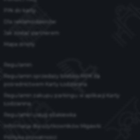
PIN do karty
Dla reklamodawców
Jak zostać partnerem
Mapa strony
Regulamin
Regulamin sprzedaży biletów MPK za
pośrednictwem Karty Łodzianina
Regulamin zakupu parkingu w aplikacji Karty
Łodzianina
Regulamin usług eSakiewka
Informacja dla użytkowników Migawki
Polityka prywatności