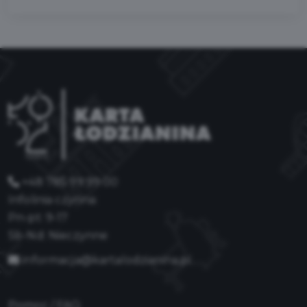
+48 785 99 99 00
Infolinia czynna:
Pn-pt: 9-17
Sb-Nd: Nieczynne
informacja@kartalodzianina.pl
Pomoc / FAQ