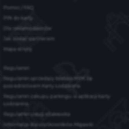
Pomoc / FAQ
PIN do karty
Dla reklamodawców
Jak zostać partnerem
Mapa strony
Regulamin
Regulamin sprzedaży biletów MPK za
pośrednictwem Karty Łodzianina
Regulamin zakupu parkingu w aplikacji Karty
Łodzianina
Regulamin usług eSakiewka
Informacja dla użytkowników Migawki