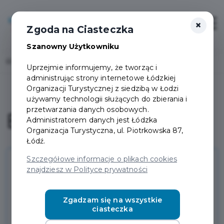
×
Login/Rejestracja
Otwór
Zgoda na Ciasteczka
Szanowny Użytkowniku
Home
Panel Mieszkańca
Bilety
Uprzejmie informujemy, że tworząc i
administrując strony internetowe Łódzkiej
Organizacji Turystycznej z siedzibą w Łodzi
używamy technologii służących do zbierania i
przetwarzania danych osobowych.
Bilety
Administratorem danych jest Łódzka
Organizacja Turystyczna, ul. Piotrkowska 87,
Łódź.
Szczegółowe informacje o plikach cookies
Aby zobaczyć swoje bilety,
znajdziesz w Polityce prywatności
musisz się zalogować
Zgadzam się na wszystkie
Login/Rejestracja
ciasteczka