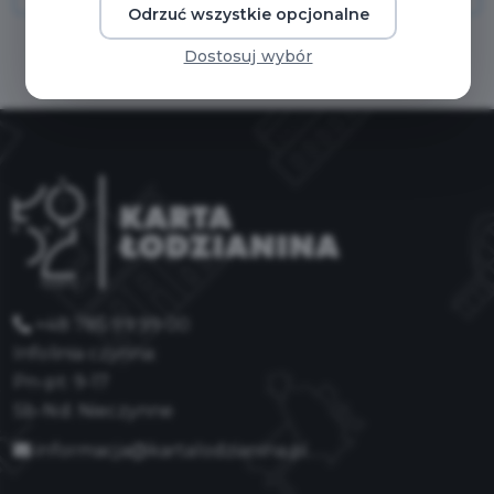
Odrzuć wszystkie opcjonalne
Dostosuj wybór
+48 785 99 99 00
Infolinia czynna:
Pn-pt: 9-17
Sb-Nd: Nieczynne
informacja@kartalodzianina.pl