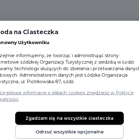
Aktualności
Wydarzenia
Zniżki
FAQ
oda na Ciasteczka
Darmowe wejścia
anowny Użytkowniku
zejmie informujemy, że tworząc i administrując strony
ernetowe Łódzkiej Organizacji Turystycznej z siedzibą w Łodzi
wamy technologii służących do zbierania i przetwarzania danyc
bowych. Administratorem danych jest Łódzka Organizacja
ystyczna, ul. Piotrkowska 87, Łódź.
lety
zegółowe informacje o plikach cookies znajdziesz w Polityce
watności
Aby zobaczyć swoje bilety, mu
Zgadzam się na wszystkie ciasteczka
Odrzuć wszystkie opcjonalne
Login/Rejestracja