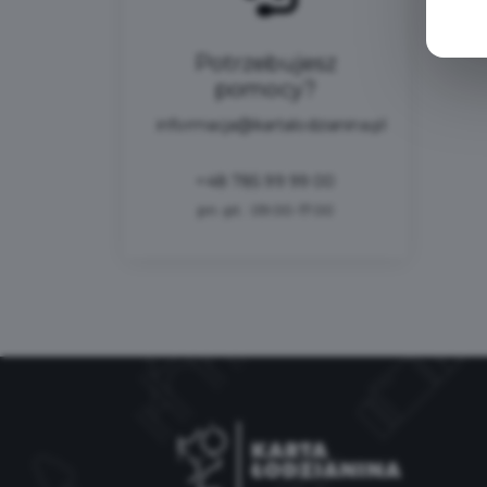
Potrzebujesz
pomocy?
informacja@kartalodzianina.pl
+48 785 99 99 00
pn.-pt.: 09:00-17:00