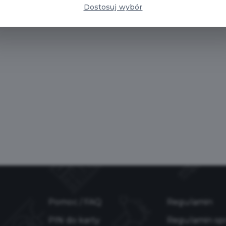
Dostosuj wybór
Pomoc / FAQ
Regulamin
PIN do karty
Regulamin sp