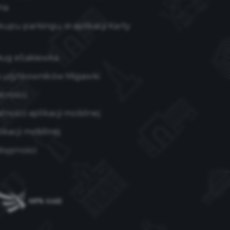
na
upu parkingu w aplikacji Karty
ług eSakiewka
a użytkowników Migawki
atności
tności aplikacji mobilnej
kacji mobilnej
stępności