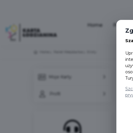
Home
Pakiety
Zg
Sz
Home
Panel Mieszkańca
Bilety
Upr
int
uży
oso
Moje Karty
Tur
Bi
Szc
Profil
pry