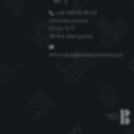
+48 785 99 99 00
Infolinia czynna:
Pn-pt: 9-17
Sb-Nd: Nieczynne
informacja@kartalodzianina.pl