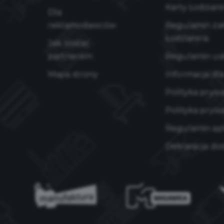
Karty Łodziani
Dla
reklamodawców
Regulamin zak
Łodzianina
Jak zostać
partnerem
Regulamin us
Mapa strony
Informacja dl
Polityka pryw
Polityka prywa
Regulamin apli
Deklaracja do