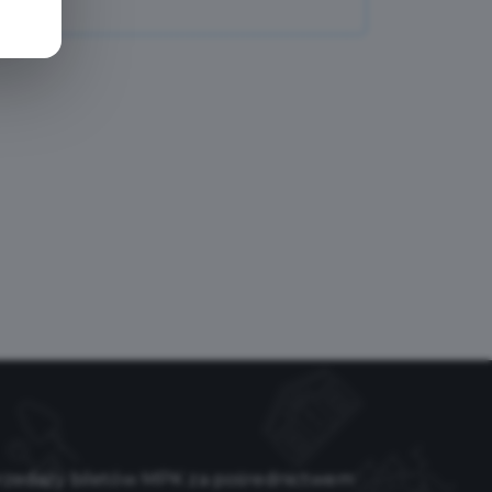
rzedaży biletów MPK za pośrednictwem