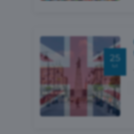
25
lut