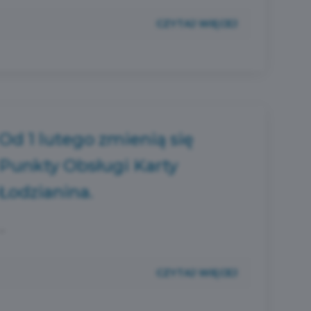
CZYTAJ WIĘCEJ
Od 1 lutego zmienią się
Punkty Obsługi Karty
Łodzianina.
...
CZYTAJ WIĘCEJ