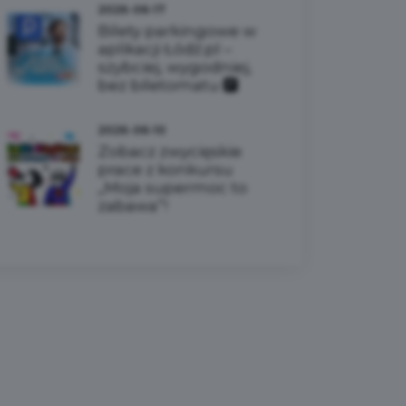
2026-06-17
Bilety parkingowe w
aplikacji Łódź.pl –
szybciej, wygodniej,
bez biletomatu 🅿️
2026-06-10
Zobacz zwycięskie
prace z konkursu
„Moja supermoc to
zabawa”!