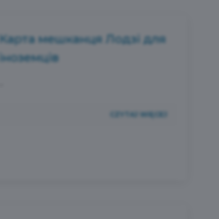
Карта мешканця Лодзі для
іноземців
...
CZYTAJ WIĘCEJ