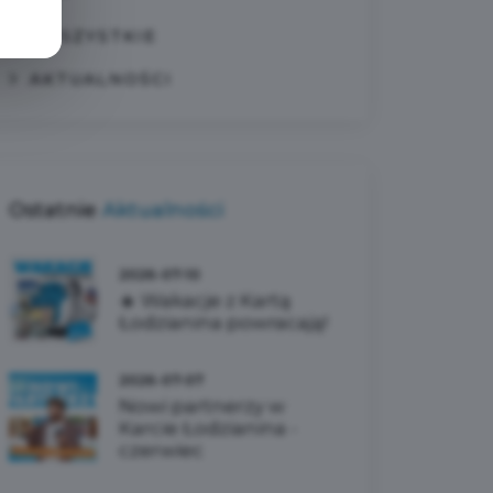
WSZYSTKIE
AKTUALNOŚCI
Ostatnie
Aktualności
2026-07-10
☀️ Wakacje z Kartą
Łodzianina powracają!
2026-07-07
Nowi partnerzy w
Karcie Łodzianina -
czerwiec