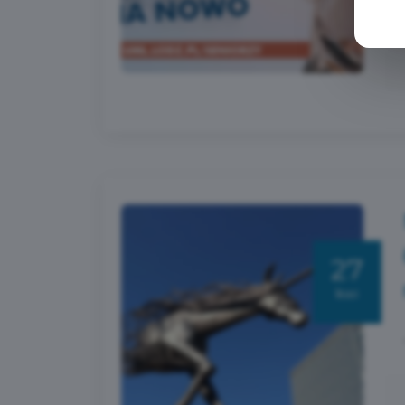
27
kwi