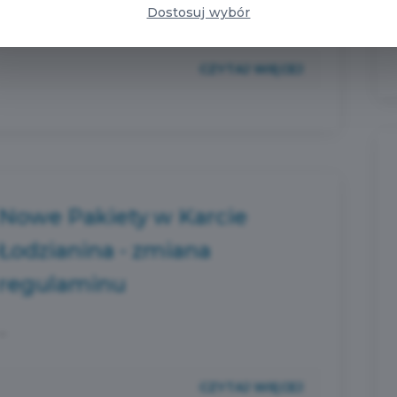
pozarządowymi i firmami. ...
Dostosuj wybór
CZYTAJ WIĘCEJ
Nowe Pakiety w Karcie
Łodzianina - zmiana
regulaminu
...
CZYTAJ WIĘCEJ