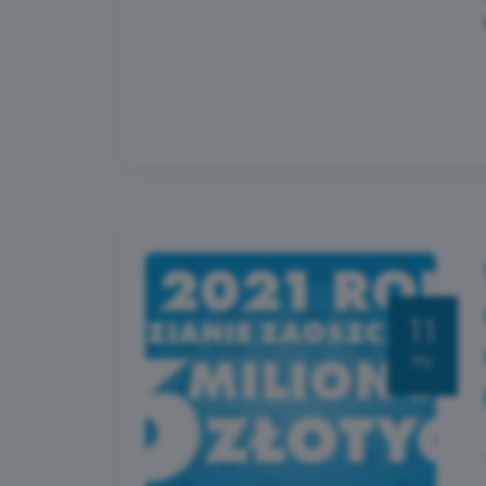
11
sty