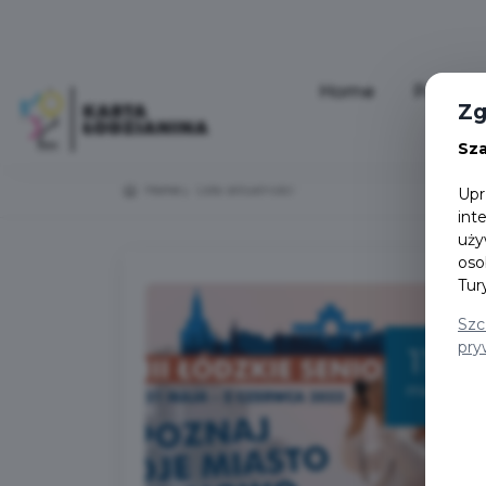
Home
Pakiety
Zg
Sz
Home
Lista aktualności
Upr
int
uży
oso
Tur
Szc
pry
11
maj