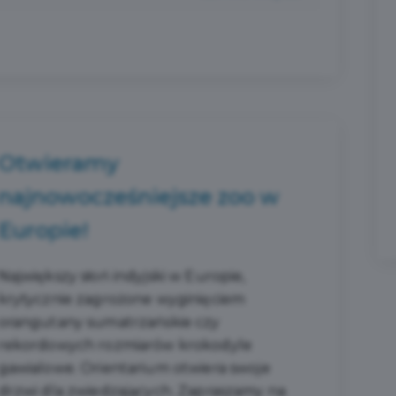
Otwieramy
najnowocześniejsze zoo w
Europie!
Największy słoń indyjski w Europie,
krytycznie zagrożone wyginięciem
orangutany sumatrzańskie czy
rekordowych rozmiarów krokodyle
gawialowe. Orientarium otwiera swoje
drzwi dla zwiedzających. Zapraszamy na