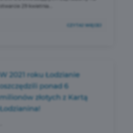
otwarcie 29 kwietnia....
CZYTAJ WIĘCEJ
W 2021 roku Łodzianie
oszczędzili ponad 6
milionów złotych z Kartą
Łodzianina!
...