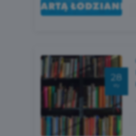
28
sty