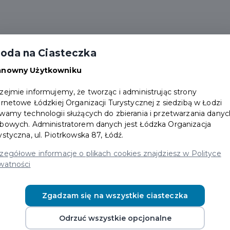
Aktualności
Wydarzenia
Zniżki
FAQ
oda na Ciasteczka
Darmowe wejścia
anowny Użytkowniku
zejmie informujemy, że tworząc i administrując strony
ernetowe Łódzkiej Organizacji Turystycznej z siedzibą w Łodzi
wamy technologii służących do zbierania i przetwarzania danyc
bowych. Administratorem danych jest Łódzka Organizacja
ystyczna, ul. Piotrkowska 87, Łódź.
VIII ŁÓDZKIE SENIORALIA
zegółowe informacje o plikach cookies znajdziesz w Polityce
watności
21 maja wystartuje kolejna edycja
Łódzkich Senioraliów – dwóch tygodni
Zgadzam się na wszystkie ciasteczka
wydarzeń dla Seniorów organizowanych
przez Miasto Łódź we współpracy z
Odrzuć wszystkie opcjonalne
instytucjami, organizacjami