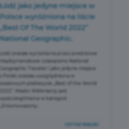
Łódź jako jedyne miejsce w
Polsce wyróżniona na liście
„Best Of The World 2022”
National Geographic.
Łódź została wyróżniona przez prestiżowe
międzynarodowe czasopismo National
Geographic Traveler i jako jedyne miejsce
z Polski została uwzględniona w
światowym plebiscycie „Best of the World
2022”. Miasto Włókniarzy jest
wyszczególnione w kategorii
„Zrównoważony...
CZYTAJ WIĘCEJ