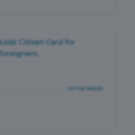
Łódź Citizen Card for
foreigners.
...
CZYTAJ WIĘCEJ