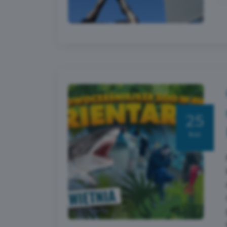
25
kwi