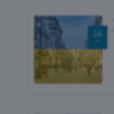
26
lut