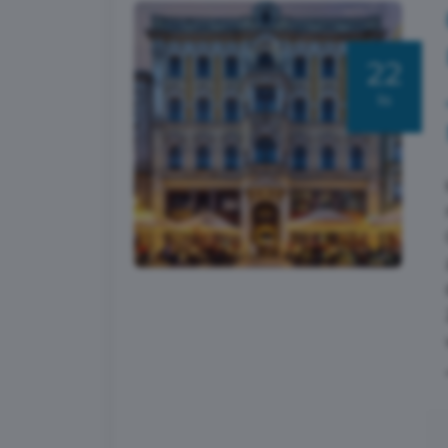
22
lis