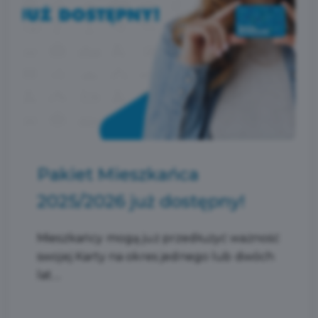
Pakiet Mieszkańca
2025/2026 już dostępny!
Mieszkańcy mogą już przedłużyć ważność
swojej Karty na okres jednego lub dwóch
lat....