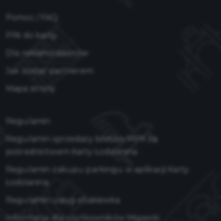
Pomoc / FAQ
PIN do karty
Dla reklamodawców
Jak zostać partnerem
Mapa strony
Regulamin
Regulamin sprzedaży biletów MPK za
pośrednictwem Karty Łodzianina
Regulamin zakupu parkingu w aplikacji Karty
Łodzianina
Regulamin usług eSakiewka
Informacja dla użytkowników Migawki