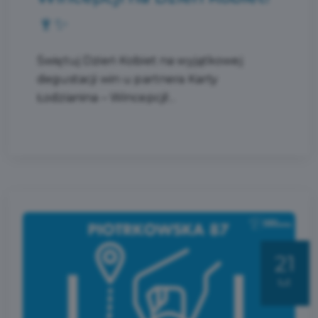
🍷✨
Świętuj Dzień Kobiet na wyjątkowej
degustacji win u partnera Karty
Łodzianina – Wincepcji!...
21
lut