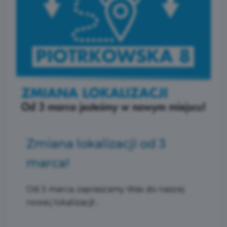
Zmiana lokalizacji od 3
marca!
Od 3 marca zapraszamy Was do naszej
nowej lokalizacji!...