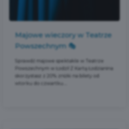
Majowe wieczory w Teatrze
Powszechnym 🎭
Sprawdź majowe spektakle w Teatrze
Powszechnym w Łodzi! Z Kartą Łodzianina
skorzystasz z 20% zniżki na bilety od
wtorku do czwartku....