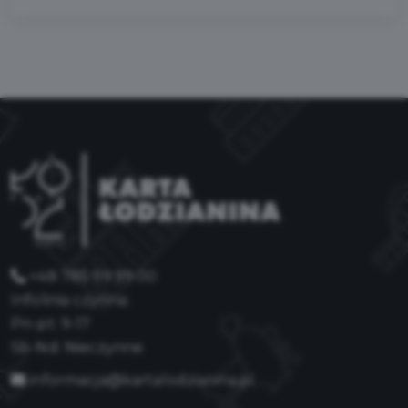
+48 785 99 99 00
Infolinia czynna:
Pn-pt: 9-17
Sb-Nd: Nieczynne
informacja@kartalodzianina.pl