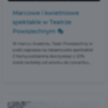
Marcowe i kwietniowe
spektakle w Teatrze
Powszechnym 🎭
W marcu i kwietniu Teatr Powszechny w
Łodzi zaprasza na niesamowite spektakle!
Z Kartą Łodzianina skorzystasz z 20%
zniżki na bilety od wtorku do czwartku....