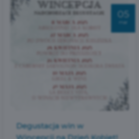
05
mar
Degustacja win w
Wincepcji na Dzień Kobiet!