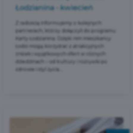
Łodzianina - kwiecień
Z radością informujemy o kolejnych
partnerach, którzy dołączyli do programu
Karty Łodzianina. Dzięki nim mieszkańcy
Łodzi mogą korzystać z atrakcyjnych
zniżek i wyjątkowych ofert w różnych
dziedzinach – od kultury i rozrywki po
zdrowie i styl życia.​...