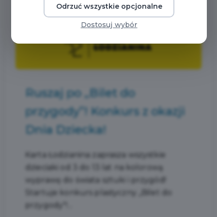
Odrzuć wszystkie opcjonalne
Dostosuj wybór
Ruszaj po „Bilet do
przygody”! Konkurs z okazji
Dnia Dziecka!
Karta Łodzianina zaprasza wszystkie
dzieciaki od 3 do 13 lat na kolorową
wyprawę do świata sztuki i przygód!
Startuje konkurs plastyczny „Bilet do
przygody"!...