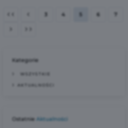
3
4
5
6
7
Kategorie
WSZYSTKIE
AKTUALNOŚCI
Ostatnie
Aktualności