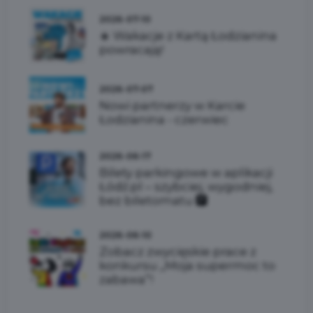
2026-07-10
☀️ Wakacje z Kartą Łodzianina
powracają!
2026-07-07
Nowi partnerzy w Karcie
Łodzianina - czerwiec
2026-06-17
Bilety parkingowe w aplikacji
Łódź.pl – szybciej, wygodniej,
bez biletomatu 🅿️
2026-06-10
Zobacz zwycięskie prace z
konkursu „Moja supermoc to
zabawa”!