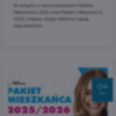
W związku z wprowadzeniem Pakietu
Mieszkańca 2025 oraz Pakietu Mieszkańca
2026, zmianie uległy niektóre zapisy
regulaminów....
04
kwi