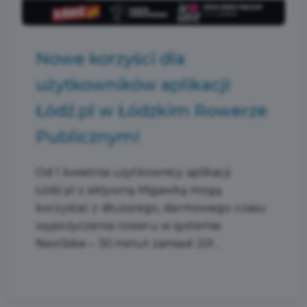
Nowe korzyści dla
użytkowników aplikacji
Łódź.pl w Łódzkim Rowerze
Publicznym!
Od 1 kwietnia użytkownicy aplikacji
Łódź.pl z aktywną Migawką mogą
korzystać z dłuższego, darmowego czasu
wypożyczenia roweru w systemie
Nextbike – 30 minut zamiast 20!...