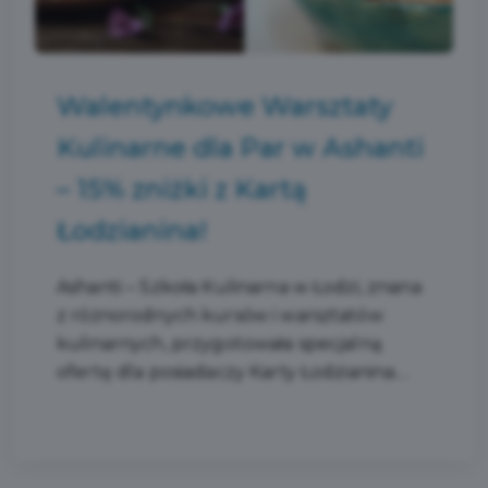
Walentynkowe Warsztaty
Kulinarne dla Par w Ashanti
– 15% zniżki z Kartą
Łodzianina!
Ashanti – Szkoła Kulinarna w Łodzi, znana
z różnorodnych kursów i warsztatów
kulinarnych, przygotowała specjalną
ofertę dla posiadaczy Karty Łodzianina....