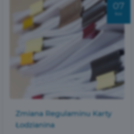
07
kwi
Zmiana Regulaminu Karty
Łodzianina