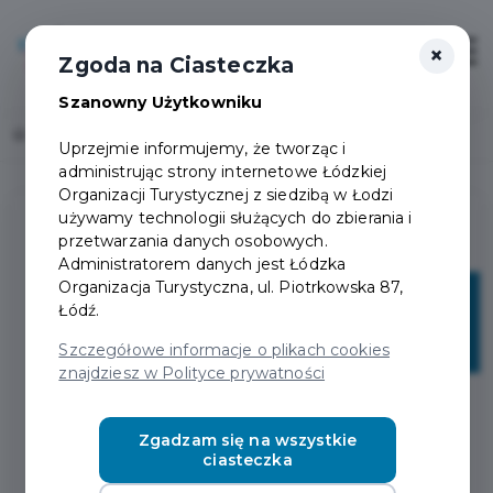
×
Login/Rejestracja
Otwór
Zgoda na Ciasteczka
Szanowny Użytkowniku
Home
Lista aktualności
Uprzejmie informujemy, że tworząc i
administrując strony internetowe Łódzkiej
Organizacji Turystycznej z siedzibą w Łodzi
używamy technologii służących do zbierania i
przetwarzania danych osobowych.
Administratorem danych jest Łódzka
Organizacja Turystyczna, ul. Piotrkowska 87,
25
Łódź.
maj
Szczegółowe informacje o plikach cookies
znajdziesz w Polityce prywatności
Zgadzam się na wszystkie
ciasteczka