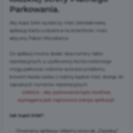
Parkowania.
Aby kupić bilet wystarczy mieć zainstalowaną
aplikację Karta Łodzianina na smartfonie i mieć
aktywny Pakiet Mieszkańca.
Do aplikacji można dodać dwa numery tablic
rejestracyjnych, a użytkownicy konta rodzinnego
mogą parkować rodzinne auta bez problemu,
bowiem każda osoba z rodziny będzie mieć dostęp do
zapisanych numerów rejestracyjnych.
UWAGA - aby parkowanie było możliwe,
wymagana jest najnowsza wersja aplikacji!
Jak kupić bilet?
• Otwieramy aplikację i klikamy przycisk „Zaparkuj”