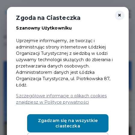
×
Login/Rejestracja
Otwór
Zgoda na Ciasteczka
Szanowny Użytkowniku
Home
Lista aktualności
Uprzejmie informujemy, że tworząc i
Zapłać za parking z aplikacją Karta Łodzianina
administrując strony internetowe Łódzkiej
Organizacji Turystycznej z siedzibą w Łodzi
używamy technologii służących do zbierania i
przetwarzania danych osobowych.
Administratorem danych jest Łódzka
Organizacja Turystyczna, ul. Piotrkowska 87,
Łódź.
Szczegółowe informacje o plikach cookies
znajdziesz w Polityce prywatności
Zgadzam się na wszystkie
ciasteczka