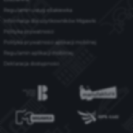
Regulamin usług eSakiewka
Informacja dla użytkowników Migawki
Polityka prywatności
Polityka prywatności aplikacji mobilnej
Regulamin aplikacji mobilnej
Deklaracja dostępności