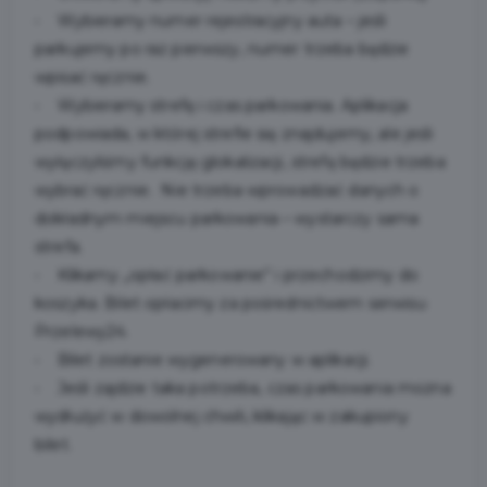
• Wybieramy numer rejestracyjny auta – jeśli
parkujemy po raz pierwszy, numer trzeba będzie
wpisać ręcznie.
• Wybieramy strefę i czas parkowania. Aplikacja
podpowiada, w której strefie się znajdujemy, ale jeśli
wyłączyliśmy funkcję glokalizacji, strefę będzie trzeba
wybrać ręcznie. Nie trzeba wprowadzać danych o
dokładnym miejscu parkowania – wystarczy sama
strefa.
• Klikamy „opłać parkowanie” i przechodzimy do
koszyka. Bilet opłacimy za pośrednictwem serwisu
Przelewy24.
• Bilet zostanie wygenerowany w aplikacji.
• Jeśli zajdzie taka potrzeba, czas parkowania można
wydłużyć w dowolnej chwili, klikając w zakupiony
bilet.