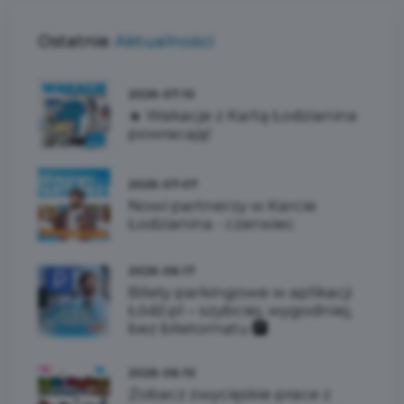
Ostatnie
Aktualności
2026-07-10
☀️ Wakacje z Kartą Łodzianina
powracają!
2026-07-07
Nowi partnerzy w Karcie
Łodzianina - czerwiec
2026-06-17
Bilety parkingowe w aplikacji
Łódź.pl – szybciej, wygodniej,
bez biletomatu 🅿️
2026-06-10
Zobacz zwycięskie prace z