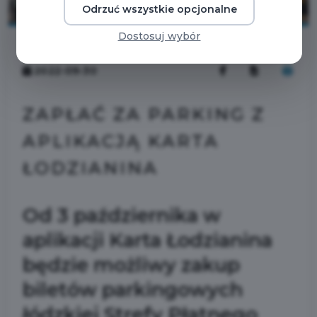
Odrzuć wszystkie opcjonalne
Dostosuj wybór
2022-09-30
ZAPŁAĆ ZA PARKING Z
APLIKACJĄ KARTA
ŁODZIANINA
Od 3 października w
aplikacji Karta Łodzianina
będzie możliwy zakup
biletów parkingowych
łódzkiej Strefy Płatnego