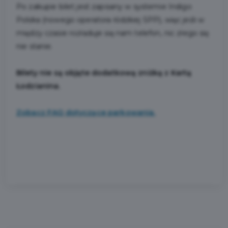
Po zakupie bilet jest zapisany w systemie Indigo
Polska (nowego operatora łódzkiej SPP), więc jeśli w
między czasie rozładuje się nam telefon, nic złego się
nie stanie.
Bilety nie są objęte dodatkową zniżką z Kartą
Łodzianina.
Zobacz FAQ dotyczące parkowania.