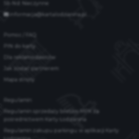
Sb-Nd: Nieczynne
informacja@kartalodzianina.pl
Pomoc / FAQ
PIN do karty
Dla reklamodawców
Jak zostać partnerem
Mapa strony
Regulamin
Regulamin sprzedaży biletów MPK za
pośrednictwem Karty Łodzianina
Regulamin zakupu parkingu w aplikacji Karty
Łodzianina