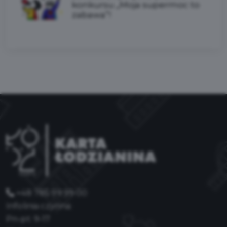
konkursu „Moja supermoc to
zabawa”!
+48 785 99 99 00
Infolinia czynna:
Pn-pt: 9-17