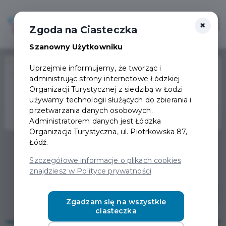
×
Login/Rejestracja
Otwór
Zgoda na Ciasteczka
Szanowny Użytkowniku
Home
Wydarzenia
Uprzejmie informujemy, że tworząc i
"Seniorzy Mają Formę" warsztaty z animacji w Mediatece MeMo
administrując strony internetowe Łódzkiej
Wydarzenie już się
Organizacji Turystycznej z siedzibą w Łodzi
zakończyło
używamy technologii służących do zbierania i
przetwarzania danych osobowych.
Administratorem danych jest Łódzka
Organizacja Turystyczna, ul. Piotrkowska 87,
Łódź.
Szczegółowe informacje o plikach cookies
znajdziesz w Polityce prywatności
Zgadzam się na wszystkie
ciasteczka