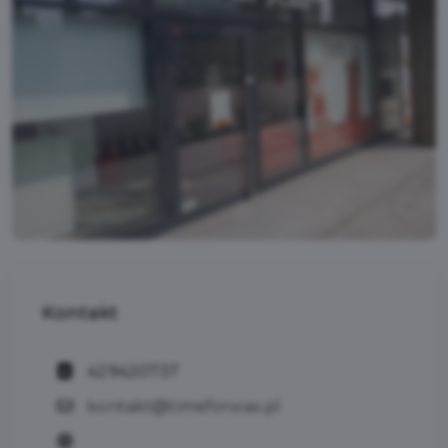
Kontakt
429420737
kontakt@timeforwax.pl