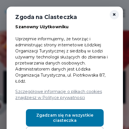
×
Login/Rejestracja
Otwór
Zgoda na Ciasteczka
Szanowny Użytkowniku
Uprzejmie informujemy, że tworząc i
administrując strony internetowe Łódzkiej
Organizacji Turystycznej z siedzibą w Łodzi
używamy technologii służących do zbierania i
przetwarzania danych osobowych.
Administratorem danych jest Łódzka
Time for Wax -
Organizacja Turystyczna, ul. Piotrkowska 87,
Łódź.
studio depilacji
Szczegółowe informacje o plikach cookies
znajdziesz w Polityce prywatności
Zgadzam się na wszystkie
ciasteczka