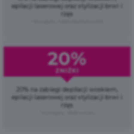
epilacji laserowej oraz stylizacji brwi i
rzęs
* Wymagany : Pakiet Mieszkańca 2026
20%
ZNIŻKI
20% na zabiegi depilacji woskiem,
epilacji laserowej oraz stylizacji brwi i
rzęs
* Wymagany : Młodzi w Łodzi