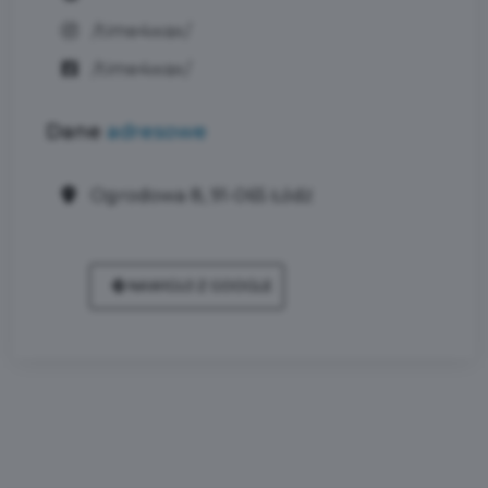
/time4wax/
/time4wax/
Dane
adresowe
Ogrodowa 8, 91-065 Łódź
NAWIGUJ Z GOOGLE