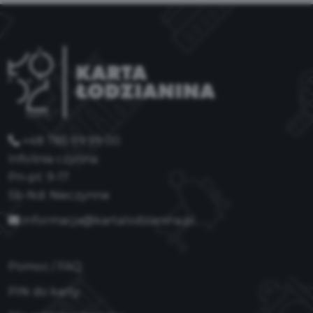
+48 785 99 99 00
Infolinia czynna:
Pn-pt: 9-17
Sb-Nd: Nieczynne
informacja@kartalodzianina.pl
Pomoc / FAQ
PIN do karty