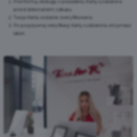
Poinformuj obsługę o posiadaniu Karty Łodzianina
przed dokonaniem zakupu.
Twoja Karta zostanie zweryfikowana.
Po pozytywnej weryfikacji Karty Łodzianina otrzymasz
rabat.