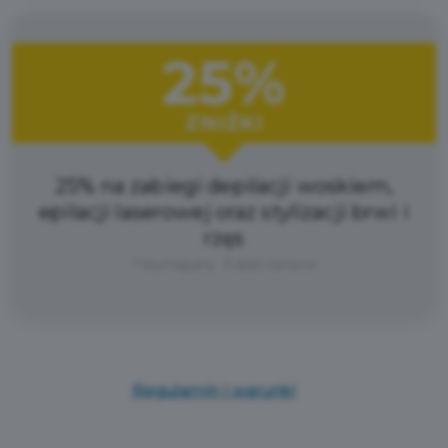
25%
ZNIŻKI
25% na zabiegi depilacji woskiem,
epilacji laserowej oraz stylizacji brwi i
rzęs
* Wymagany : Pakiet Seniora
Regulamin i warunki