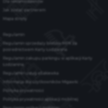
Dla reklamodawców
Jak zostać partnerem
Mapa strony
Regulamin
Regulamin sprzedaży biletów MPK za
pośrednictwem Karty Łodzianina
Regulamin zakupu parkingu w aplikacji Karty
Łodzianina
Regulamin usług eSakiewka
Informacja dla użytkowników Migawki
Polityka prywatności
Polityka prywatności aplikacji mobilnej
Regulamin aplikacji mobilnej