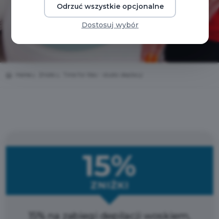
Odrzuć wszystkie opcjonalne
Dostosuj wybór
Home
Zniżki
Time for Wax - studio depilacji
15%
ZNIŻKI
15% na zabiegi depilacji woskiem,