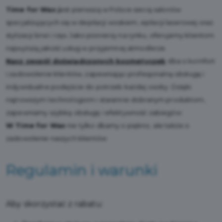
Time for Wax j
est pierwszą w Polsce siecią salonów
specjalizujących się w depilacji woskiem, epilacji laserowej oraz
stylizacji brwi i rzęs. Jako pionierzy na rynku, oferujemy klientom
najwyższą jakość usług w przyjemnej atmosferze.
Nasz zespół doświadczonych kosmetyczek
dba o komfort
i zadowolenie klientów, zapewniając profesjonalną obsługę i
indywidualne podejście do potrzeb każdej osoby. Dzięki
najnowszym technologiom i starannie dobranym produktom,
zapewniamy szybką obsługę i efektywność zabiegów.
W Time for Wax
nie tylko dbamy o piękno, ale także o
zadowolenie naszych klientów.
Regulamin i warunki
Aby skorzystać z rabatu: