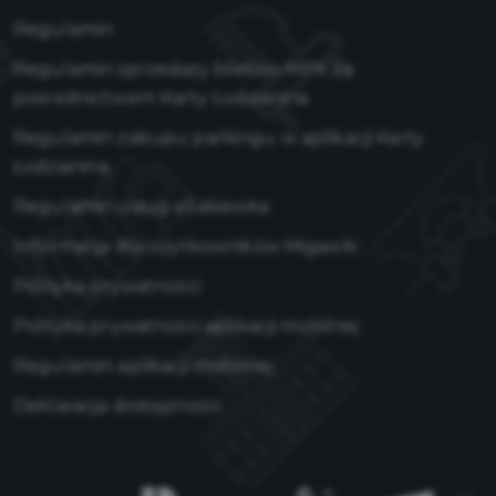
Regulamin
Regulamin sprzedaży biletów MPK za
pośrednictwem Karty Łodzianina
Regulamin zakupu parkingu w aplikacji Karty
Łodzianina
Regulamin usług eSakiewka
Informacja dla użytkowników Migawki
Polityka prywatności
Polityka prywatności aplikacji mobilnej
Regulamin aplikacji mobilnej
Deklaracja dostępności