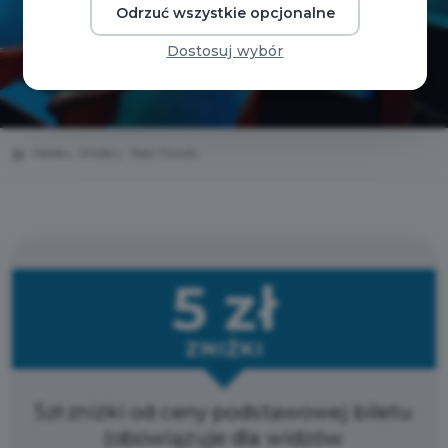
Odrzuć wszystkie opcjonalne
Dostosuj wybór
Home
Zniżki
Teatr Piccolo
5 zł
ZNIŻKI
5zł zniżki od ceny podstawowej biletu
(obowiązuje dla widzów