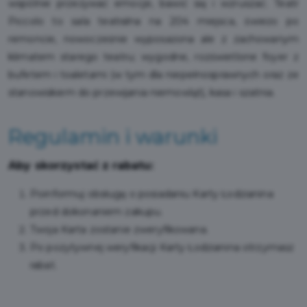
wspólnie przeżywać emocje, bawić się i wzruszać. Teatr
Piccolo to sala teatralna na 204 miejsca, świeżo po
remoncie, nowocześnie wyposażona ale z zachowanym
klimatem starego teatru; wygodne, rozświetlone foyer z
bufetem i toaletami (w tym dla niepełnosprawnych oraz ze
stanowiskiem do przewijania niemowląt), kasa i szatnia.
Regulamin i warunki
Aby skorzystać z rabatu:
Poinformuj obsługę o posiadaniu Karty Łodzianina
przed dokonaniem zakupu.
Twoja Karta zostanie zweryfikowana.
Po pozytywnej weryfikacji Karty Łodzianina otrzymasz
rabat.