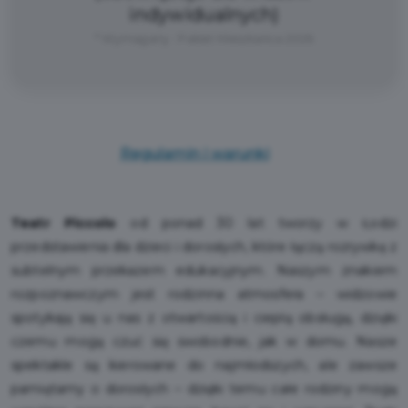
indywidualnych)
* Wymagany : Pakiet Mieszkańca 2026
Regulamin i warunki
Teatr Piccolo
od ponad 30 lat tworzy w Łodzi
przedstawienia dla dzieci i dorosłych, które łączą rozrywkę z
subtelnym przekazem edukacyjnym. Naszym znakiem
rozpoznawczym jest rodzinna atmosfera – widzowie
spotykają się u nas z otwartością i ciepłą obsługą, dzięki
czemu mogą czuć się swobodnie, jak w domu. Nasze
spektakle są kierowane do najmłodszych, ale zawsze
pamiętamy o dorosłych – dzięki temu całe rodziny mogą