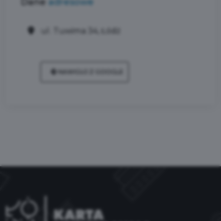
Dane
adresowe
ul. Tuwima 34, Łódź
NAWIGUJ Z GOOGLE