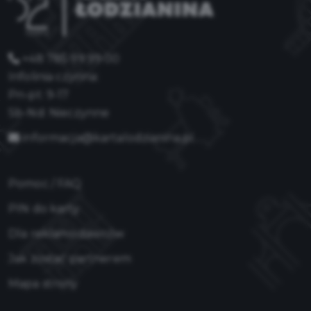
+48 785 99 99 00
Infolinia czynna:
Pn-pt: 9-17
Sb-Nd: Nieczynne
informacja@kartalodzianina.pl
Pomoc / FAQ
PIN do karty
Dla reklamodawców
Jak zostać partnerem
Mapa strony