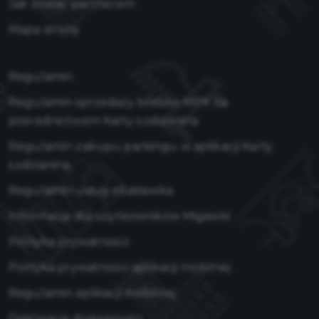
Jak zostać partnerem
Mapa strony
Regulamin
Regulamin sprzedaży biletów MPK za
pośrednictwem Karty Łodzianina
Regulamin zakupu parkingu w aplikacji Karty
Łodzianina
Regulamin usług eSakiewka
Informacja dla użytkowników Migawki
Polityka prywatności
Polityka prywatności aplikacji mobilnej
Regulamin aplikacji mobilnej
Deklaracja dostępności