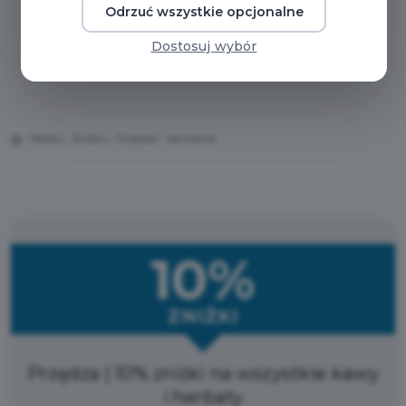
Odrzuć wszystkie opcjonalne
Dostosuj wybór
Home
Zniżki
Przędza - kawiarnia
10%
ZNIŻKI
Przędza | 10% zniżki na wszystkie kawy
i herbaty