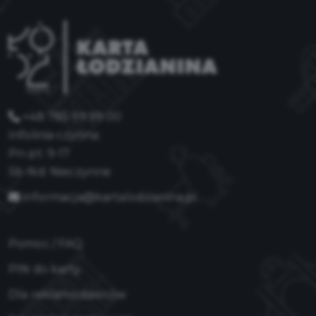
+48 785 99 99 00
Infolinia czynna:
Pn-pt: 9-17
Sb-Nd: Nieczynne
informacja@kartalodzianina.pl
Pomoc / FAQ
PIN do karty
Dla reklamodawców