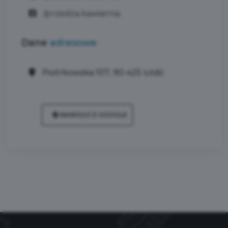
/przedza.kawiarnia
Dane
adresowe
Piotrkowska 107, 90-425 Łódź
NAWIGUJ Z GOOGLE