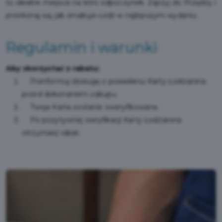
to idealne miejsce na letni odpoczynek. Zajrzyj do Przędzy i
przekonaj się, jak smakuje Łódź w najlepszym wydaniu.
Regulamin i warunki
Aby skorzystać z rabatu:
Poinformuj obsługę o posiadaniu Karty Łodzianina
przed dokonaniem zakupu.
Twoja Karta zostanie zweryfikowana.
Po pozytywnej weryfikacji Karty Łodzianina
otrzymasz rabat.