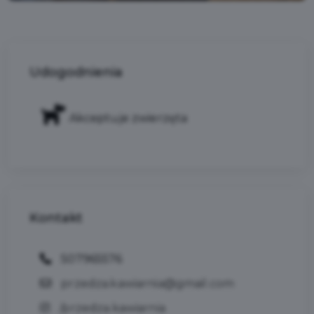
Udogodnienia
Akceptuje zwierzęta
Kontakt
507965576
przedza.kawiarnia@gmail.com
/przedza.kawiarnia