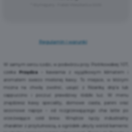
* Wymagany : Pakiet Mieszkańca 2026
Regulamin i warunki
W samym sercu Łodzi, w podwórzu przy Piotrkowskiej 107,
czeka
Przędza
– kawiarnia z wyjątkowym klimatem i
aromatem świeżo mielonej kawy. To miejsce, w którym
można na chwilę zwolnić, usiąść z filiżanką drip’a lub
cappuccino i poczuć prawdziwy łódzki luz. W menu
znajdziesz kawy speciality, domowe ciasta, panini oraz
sezonowe napoje – od rozgrzewającego chai latte po
orzeźwiające cold brew. Wnętrze łączy industrialny
charakter z przytulnością, a ogródek ukryty wśród kamienic