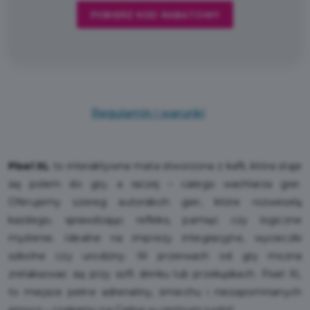
POBIERZ KOD RABATOWY
Regulamin i warunki
Pixel XL
to interaktywna mata stworzona z kafli, która staje
się polem do gry, a raczej – całego wachlarza gier.
Oferujemy szereg autorskich gier, które rozweselą
każdego, sprawdzając refleks, pamięć czy logiczne
myślenie. Idealne na imprezy integracyjne, wycieczki
szkolne czy urodziny. W przerwach od gry można
zrelaksować się przy soft drinku lub przekąskach. Pixel XL
to miejsce pełne adrenaliny, śmiechu i niezapomnianych