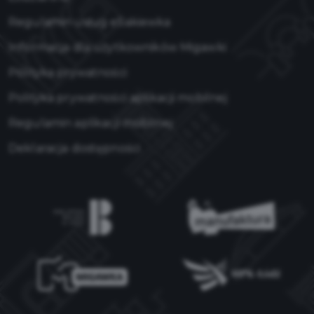
Regulamin usług eSakiewka
Informacja dla użytkowników Migawki
Polityka prywatności
Polityka prywatności aplikacji mobilnej
Regulamin aplikacji mobilnej
Deklaracja dostępności