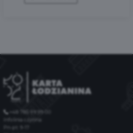
+48 785 99 99 00
Infolinia czynna:
Pn-pt: 9-17