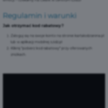
emocji – czekamy na Ciebie w centrum Łodzi!
Regulamin i warunki
Jak otrzymać kod rabatowy?
Zaloguj się na swoje konto na stronie kartalodzianina.pl
lub w aplikacji mobilnej Łódź.pl
Kliknij "pobierz kod rabatowy" przy oferowanych
zniżkach.