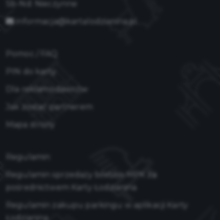
Sb-Nd: Nieczynne
informacja@kartalodzianina.pl
Pomoc / FAQ
PIN do karty
Dla reklamodawców
Jak zostać partnerem
Mapa strony
Regulamin
Regulamin sprzedaży biletów MPK za
pośrednictwem Karty Łodzianina
Regulamin zakupu parkingu w aplikacji Karty
Łodzianina