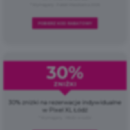
* Wymagany : Pakiet Mieszkańca 2026
POBIERZ KOD RABATOWY
30%
ZNIŻKI
30% zniżki na rezerwacje indywidualne
w Pixel XL Łódź
* Wymagany : Młodzi w Łodzi