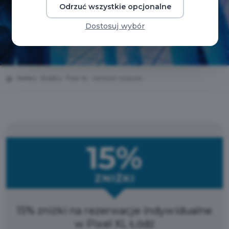
Odrzuć wszystkie opcjonalne
Dostosuj wybór
Home
Zniżki
Pixel XL - centrum rozrywki
15%
ZNIŻKI
15% zniżki na rezerwacje indywidualne
w Pixel XL Łódź