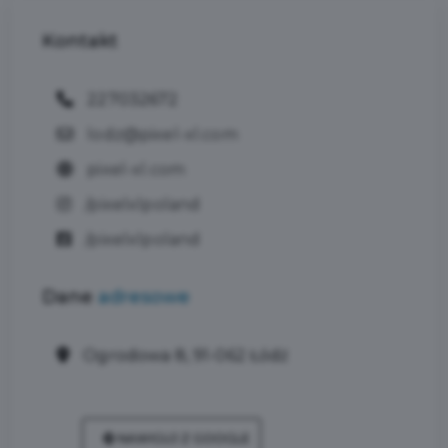
Kontakt
227032672
lodz@pixel-xl.com
pixel-xl.com
/pixelxlpoland
/pixelxlpoland
Dane
adresowe
Ogrodowa 8, 91-062 Łódź
NAWIGUJ Z GOOGLE