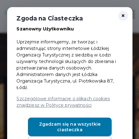
×
Login/Rejestracja
Otwór
Zgoda na Ciasteczka
Szanowny Użytkowniku
Uprzejmie informujemy, że tworząc i
administrując strony internetowe Łódzkiej
Organizacji Turystycznej z siedzibą w Łodzi
używamy technologii służących do zbierania i
przetwarzania danych osobowych.
Administratorem danych jest Łódzka
Pierogarnia
Organizacja Turystyczna, ul. Piotrkowska 87,
Łódź.
Stary Młyn -
Szczegółowe informacje o plikach cookies
znajdziesz w Polityce prywatności
restauracja z
Zgadzam się na wszystkie
ciasteczka
kuchnią polską