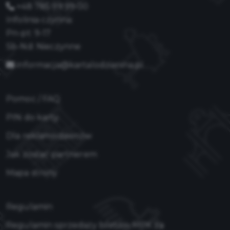
+48 785 99 99 00
Infolinia czynna:
Pn-pt: 9-17
Sb-Nd: Nieczynne
informacja@kartalodzianina.pl
Pomoc / FAQ
PIN do karty
Dla reklamodawców
Jak zostać partnerem
Mapa strony
Regulamin
Regulamin sprzedaży biletów MPK za