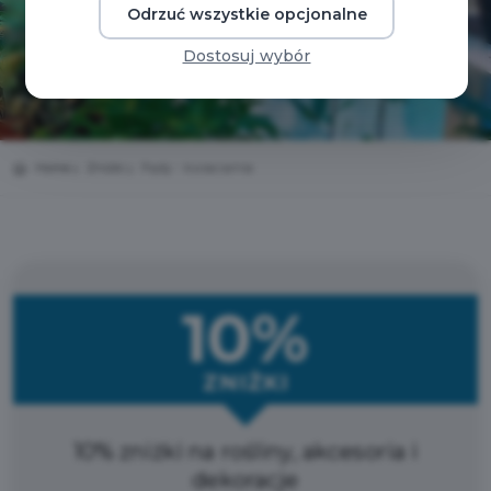
Odrzuć wszystkie opcjonalne
Dostosuj wybór
Home
Zniżki
Pędy - kwiaciarnia
10%
ZNIŻKI
10% zniżki na rośliny, akcesoria i
dekoracje