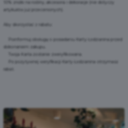
10% zniżki na rośliny, akcesoria i dekoracje (nie dotyczy
artykułów już przecenionych).
Aby skorzystać z rabatu:
Poinformuj obsługę o posiadaniu Karty Łodzianina przed
dokonaniem zakupu.
Twoja Karta zostanie zweryfikowana.
Po pozytywnej weryfikacji Karty Łodzianina otrzymasz
rabat.