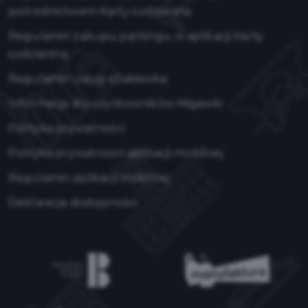
pośrednictwem Karty Łodzianina
Regulamin zakupu parkingu w aplikacji Karty
Łodzianina
Regulamin usług eSakiewka
Informacja dla użytkowników Migawki
Polityka prywatności
Polityka prywatności aplikacji mobilnej
Regulamin aplikacji mobilnej
Deklaracja dostępności