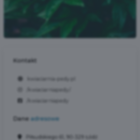
Kontakt
kwiaciarnia-pedy.pl
/kwiaciarniapedy/
/kwiaciarniapedy
Dane
adresowe
Piłsudskiego 61, 90-329 Łódź