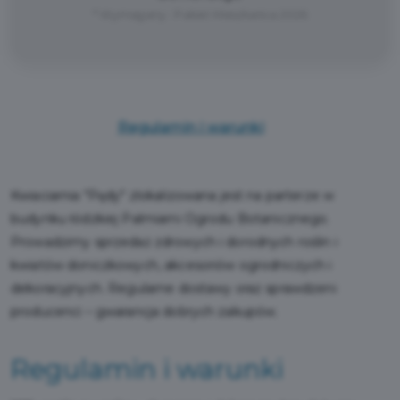
* Wymagany : Pakiet Mieszkańca 2026
Regulamin i warunki
Kwiaciarnia "Pędy" zlokalizowana jest na parterze w
budynku łódzkiej Palmiarni Ogrodu Botanicznego.
Prowadzimy sprzedaż zdrowych i dorodnych roślin i
kwiatów doniczkowych, akcesoriów ogrodniczych i
dekoracyjnych. Regularne dostawy oraz sprawdzeni
producenci – gwarancja dobrych zakupów.
Regulamin i warunki