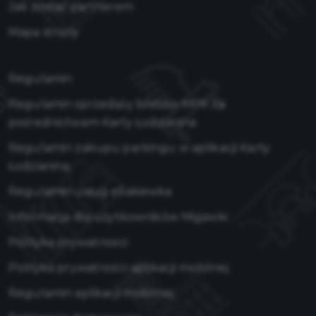
Jak zostać partnerem
Mapa strony
Regulamin
Regulamin sprzedaży biletów MPK za
pośrednictwem Karty Łodzianina
Regulamin zakupu parkingu w aplikacji Karty
Łodzianina
Regulamin usług eSakiewka
Informacja dla użytkowników Migawki
Polityka prywatności
Polityka prywatności aplikacji mobilnej
Regulamin aplikacji mobilnej