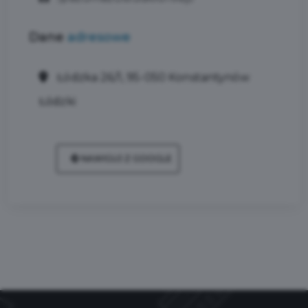
Dane
adresowe
Łódzka 26/1, 95-050 Konstantynów
Łódzki
NAWIGUJ Z GOOGLE