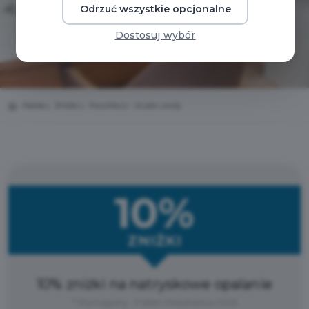
Odrzuć wszystkie opcjonalne
Dostosuj wybór
Home
Zniżki
PazuMazu - studio urody
10%
ZNIŻKI
10% zniżki na natryskowe opalanie
* Wymagany : Pakiet Mieszkańca 2026