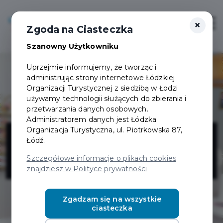
×
Login/Rejestracja
Otwór
Zgoda na Ciasteczka
Szanowny Użytkowniku
Uprzejmie informujemy, że tworząc i
administrując strony internetowe Łódzkiej
Organizacji Turystycznej z siedzibą w Łodzi
używamy technologii służących do zbierania i
przetwarzania danych osobowych.
Administratorem danych jest Łódzka
PazuMazu -
Organizacja Turystyczna, ul. Piotrkowska 87,
Łódź.
studio urody
Szczegółowe informacje o plikach cookies
znajdziesz w Polityce prywatności
Zgadzam się na wszystkie
ciasteczka