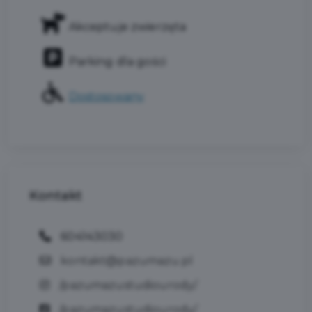
Akceptuje zwierzęta
Parking dla gości
Dostosowany
Kontakt
604143030
kontakt@pazumazu.pl
/pazumazustudiourody/
/pazumazustudiourody/