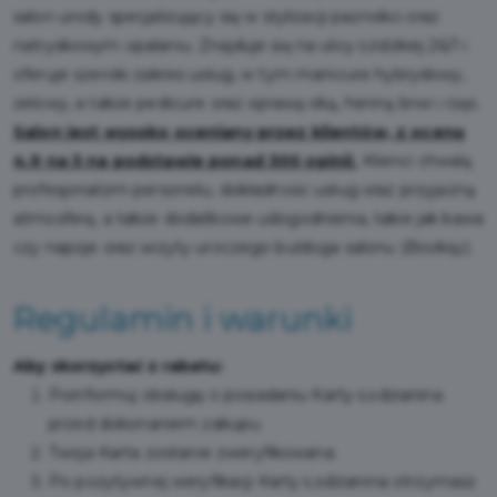
salon urody specjalizujący się w stylizacji paznokci oraz
natryskowym opalaniu. Znajduje się na ulicy Łódzkiej 26/1 i
oferuje szeroki zakres usług, w tym manicure hybrydowy,
żelowy, a także pedicure oraz oprawą oką, henną brwi i rzęs.
Salon jest wysoko oceniany przez klientów, z oceną
4.9 na 5 na podstawie ponad 300 opinii.
Klienci chwalą
profesjonalizm personelu, dokładność usług oraz przyjazną
atmosferę, a także dodatkowe udogodnienia, takie jak kawa
czy napoje oraz wizyty uroczego buldoga salonu​ (Booksy)​.
Regulamin i warunki
Aby skorzystać z rabatu:
Poinformuj obsługę o posiadaniu Karty Łodzianina
przed dokonaniem zakupu.
Twoja Karta zostanie zweryfikowana.
Po pozytywnej weryfikacji Karty Łodzianina otrzymasz