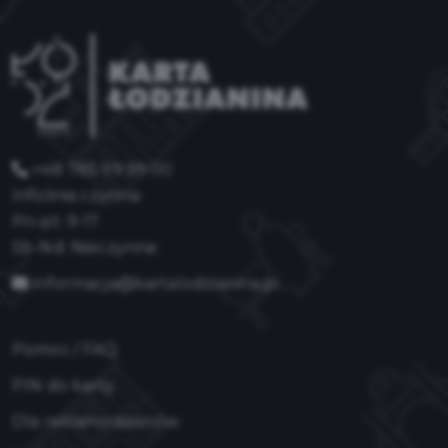
+48 785 99 99 00
Infolinia czynna:
Pn-pt: 9-17
Sb-Nd: Nieczynne
informacja@kartalodzianina.pl
Pomoc / FAQ
PIN do karty
Dla reklamodawców