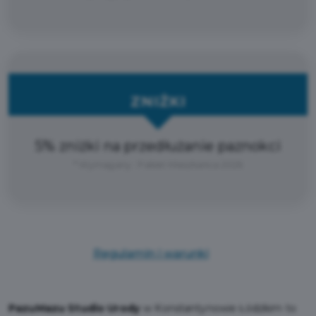
ZNIŻKI
5% zniżki na przedłużanie paznokci
* Wymagany : Pakiet Mieszkańca 2026
Regulamin i warunki
PazuMazu Studio Urody
w Konstantynowie Łódzkim to