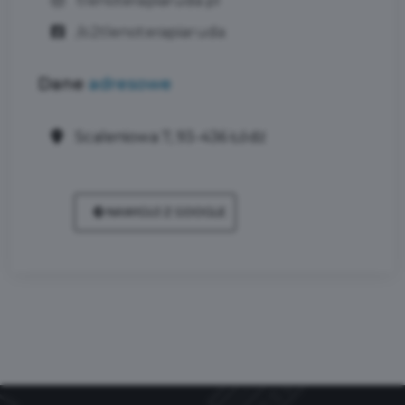
tlenoterapiaruda.pl
/o2tlenoterapiaruda
Dane
adresowe
Scaleniowa 7, 93-436 Łódź
NAWIGUJ Z GOOGLE