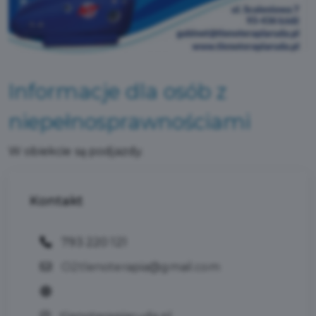
Informacje dla osób z
niepełnosprawnościami
W obiekcie są podjazdy.
Kontakt
793 220 121
O2tlenoterapia@gmail.com