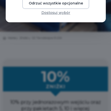
Odrzuć wszystkie opcjonalne
Dostosuj wybór
Home
Zniżki
O2 Tlenoterapia RUDA
10%
ZNIŻKI
10% przy jednorazowym wejściu oraz
przy pakietach 5, 10 i więcej