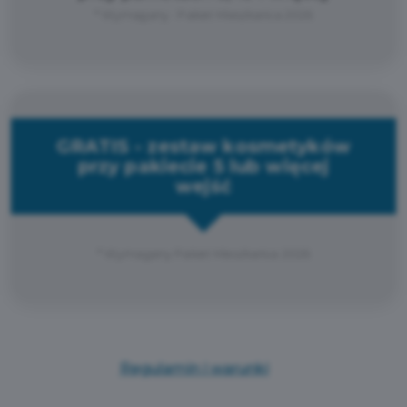
* Wymagany : Pakiet Mieszkańca 2026
GRATIS - zestaw kosmetyków
przy pakiecie 5 lub więcej
wejść
* Wymagany Pakiet Mieszkańca 2026
Regulamin i warunki