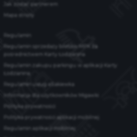
Jak zostać partnerem
Mapa strony
Regulamin
Regulamin sprzedaży biletów MPK za
pośrednictwem Karty Łodzianina
Regulamin zakupu parkingu w aplikacji Karty
Łodzianina
Regulamin usług eSakiewka
Informacja dla użytkowników Migawki
Polityka prywatności
Polityka prywatności aplikacji mobilnej
Regulamin aplikacji mobilnej