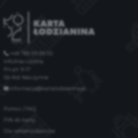
+48 785 99 99 00
Infolinia czynna:
Pn-pt: 9-17
Sb-Nd: Nieczynne
informacja@kartalodzianina.pl
Pomoc / FAQ
PIN do karty
Dla reklamodawców