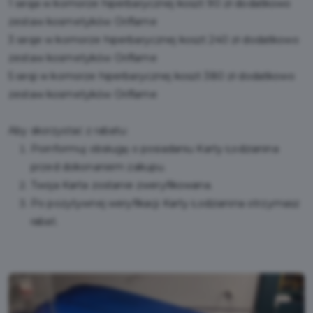
1 sesja w komorze hiperbarycznej koszt 90 zł dodatkowo
zestaw kosmetyków Oriflame
3 sesje w komorze hiperbarycznej koszt 240 zł dodatkowo
zestaw kosmetyków Oriflame
5 sesji w komorze hiperbarycznej koszt 380 zł dodatkowo
zestaw kosmetyków Oriflame
Aby skorzystać z rabatu:
Poinformuj obsługę o posiadaniu Karty Łodzianina
przed dokonaniem zakupu.
Twoja Karta zostanie zweryfikowana.
Po pozytywnej weryfikacji Karty Łodzianina otrzymasz
rabat.