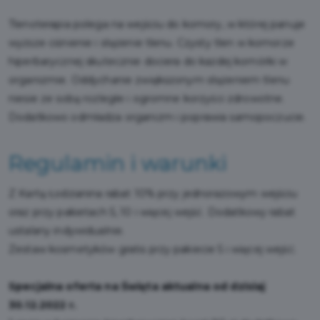
Tlenoterapia polega na wejściu do komory, w której panuje
wyższe ciśnienie i stężenie tlenu. Czysty tlen w komorze
hiperbarycznej skutecznie dociera do każdej komórki w
organizmie. Oddychanie zwiększonym stężeniem tlenu
niesie ze sobą rozległe i ogromne korzyści zdrowotne.
Dodatkowo odmładza organizm i poprawia samopoczucie.
Regulamin i warunki
Z Kartą Łodzianina rabat 10% przy jednorazowym wejściu
oraz przy pakietach 5, 10 i więcej wejść. Dodatkowy rabat
ustalany indywidualnie.
Zestaw kosmetyków gratis przy pakiecie 5 i więcej wejść.
Specjalna oferta na Święta aktualna od dzisiaj
30.12.2022 r.