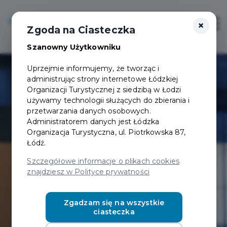
×
Login/Rejestracja
Otwór
Zgoda na Ciasteczka
Szanowny Użytkowniku
Uprzejmie informujemy, że tworząc i
administrując strony internetowe Łódzkiej
Organizacji Turystycznej z siedzibą w Łodzi
używamy technologii służących do zbierania i
przetwarzania danych osobowych.
Administratorem danych jest Łódzka
Organizacja Turystyczna, ul. Piotrkowska 87,
Łódź.
Szczegółowe informacje o plikach cookies
znajdziesz w Polityce prywatności
Zgadzam się na wszystkie
ciasteczka