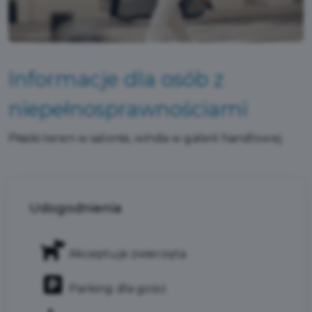
Informacje dla osób z
niepełnosprawnościami
Płaski teren w salonie, winda w galerii handlowej.
Udogodnienia
Akceptuje zwierzęta
Parking dla gości