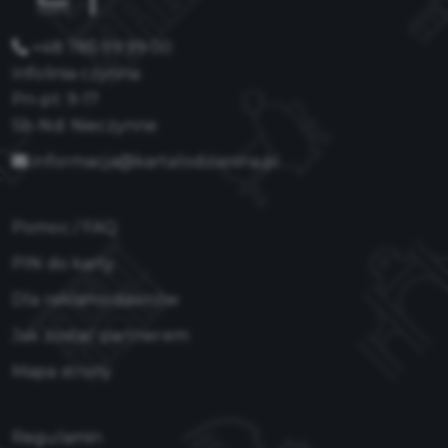
+48 785 99 99 00
Infolinia czynna:
Pn-pt: 9-17
Sb-Nd: Nieczynne
informacja@kartalodzianina.pl
Pomoc / FAQ
PIN do karty
Dla reklamodawców
Jak zostać partnerem
Mapa strony
Regulamin