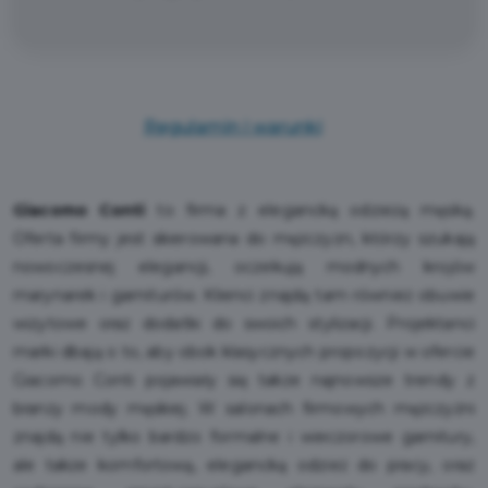
Regulamin i warunki
Giacomo Conti
to firma z elegancką odzieżą męską.
Oferta firmy jest skierowana do mężczyzn, którzy szukają
nowoczesnej elegancji, oczekują modnych krojów
marynarek i garniturów. Klienci znajdą tam również obuwie
wizytowe oraz dodatki do swoich stylizacji. Projektanci
marki dbają o to, aby obok klasycznych propozycji w ofercie
Giacomo Conti pojawiały się także najnowsze trendy z
branży mody męskiej. W salonach firmowych mężczyźni
znajdą nie tylko bardzo formalne i wieczorowe garnitury,
ale także komfortową, elegancką odzież do pracy, oraz