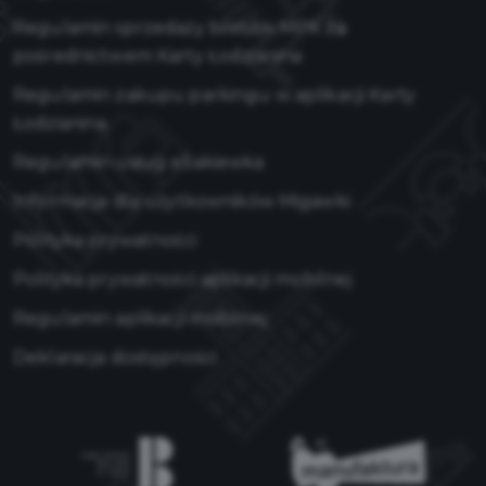
Regulamin sprzedaży biletów MPK za
pośrednictwem Karty Łodzianina
Regulamin zakupu parkingu w aplikacji Karty
Łodzianina
Regulamin usług eSakiewka
Informacja dla użytkowników Migawki
Polityka prywatności
Polityka prywatności aplikacji mobilnej
Regulamin aplikacji mobilnej
Deklaracja dostępności