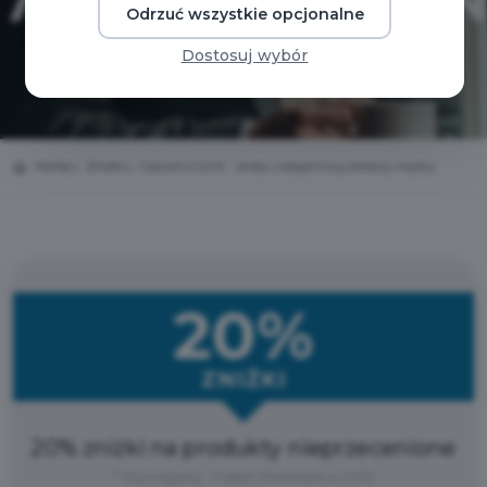
Odrzuć wszystkie opcjonalne
Dostosuj wybór
Home
Zniżki
Giacomo Conti - sklep z elegancką odzieżą męską
20%
ZNIŻKI
20% zniżki na produkty nieprzecenione
* Wymagany : Pakiet Mieszkańca 2026