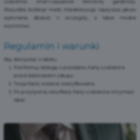
codzienne, smart-casualowe elementy garderoby.
Wszystkie kolekcje marki charakteryzuje najwyższa jakość
wykonania, dbałość o szczegóły, a także modne
wzornictwo.
Regulamin i warunki
Aby skorzystać z rabatu:
Poinformuj obsługę o posiadaniu Karty Łodzianina
przed dokonaniem zakupu.
Twoja Karta zostanie zweryfikowana.
Po pozytywnej weryfikacji Karty Łodzianina otrzymasz
rabat.