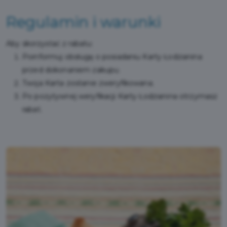
Regulamin i warunki
Aby skorzystać z rabatu:
Poinformuj obsługę o posiadaniu Karty Łodzianina
przed dokonaniem zakupu.
Twoja Karta zostanie zweryfikowana.
Po pozytywnej weryfikacji Karty Łodzianina otrzymasz
rabat.