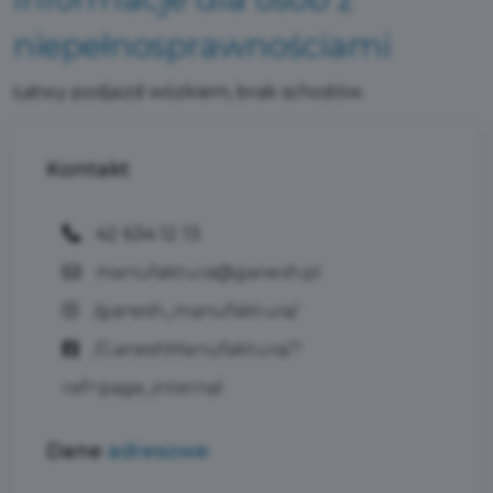
niepełnosprawnościami
Łatwy podjazd wózkiem, brak schodów.
Kontakt
42 634 12 13
manufaktura@ganesh.pl
/ganesh_manufaktura/
/GaneshManufaktura/?
ref=page_internal
Dane
adresowe