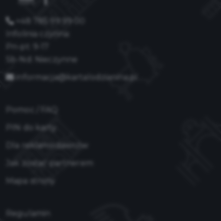
+48 785 99 99 00
Infolinia czynna:
Pn-pt: 9-17
Sb-Nd: Nieczynne
informacja@kartalodzianina.pl
Pomoc / FAQ
PIN do karty
Dla reklamodawców
Jak zostać partnerem
Mapa strony
Regulamin