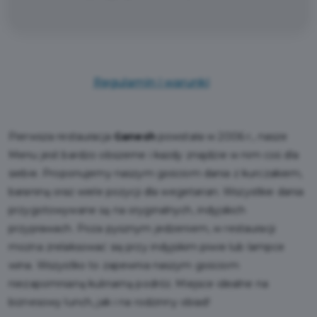
Regulamin i warunki
Pierwsza restauracja
Ganesh
powstała w 2006 r., nasze
Menu jest bardzo obszerne i każdy znajdzie w nim coś dla
siebie. Proponujemy naszym gościom dania z kurczakiem,
baraniną oraz wiele pozycji dla wegetarian. Wszystkie dania
przygotowywane są na oryginalnych, indyjskich
przyprawach. Poza pysznym jedzeniem, w restauracji
można zrelaksować się przy indyjskim piwie lub lampce
wina. Wszystko to zapewnia naszym gościom
niezapomnianą kulinarną podróż. Miejsce idealne na
biznesowy lunch, jak i na rodzinny obiad!