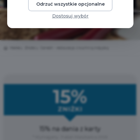
Odrzuć wszystkie opcjonalne
Dostosuj wybór
Home
Zniżki
Ganesh - restauracja z kuchnią indyjską
15%
ZNIŻKI
15% na dania z karty
* Wymagany : Pakiet Mieszkańca 2026