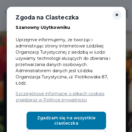
×
Login/Rejestracja
Otwór
Zgoda na Ciasteczka
Szanowny Użytkowniku
Uprzejmie informujemy, że tworząc i
administrując strony internetowe Łódzkiej
Organizacji Turystycznej z siedzibą w Łodzi
używamy technologii służących do zbierania i
przetwarzania danych osobowych.
Administratorem danych jest Łódzka
Ganesh -
Organizacja Turystyczna, ul. Piotrkowska 87,
Łódź.
restauracja z
Szczegółowe informacje o plikach cookies
znajdziesz w Polityce prywatności
kuchnią
Zgadzam się na wszystkie
ciasteczka
indyjską