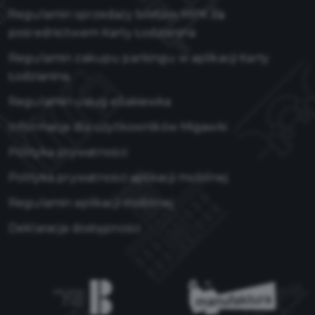
Regulamin sprzedaży biletów MPK za
pośrednictwem Karty Łodzianina
Regulamin zakupu parkingu w aplikacji Karty
Łodzianina
Regulamin usług eSakiewka
Informacja dla użytkowników Migawki
Polityka prywatności
Polityka prywatności aplikacji mobilnej
Regulamin aplikacji mobilnej
Deklaracja dostępności