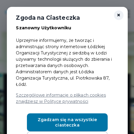
×
Login/Rejestracja
Otwór
Zgoda na Ciasteczka
Szanowny Użytkowniku
Uprzejmie informujemy, że tworząc i
administrując strony internetowe Łódzkiej
Organizacji Turystycznej z siedzibą w Łodzi
używamy technologii służących do zbierania i
przetwarzania danych osobowych.
Administratorem danych jest Łódzka
Creator -
Organizacja Turystyczna, ul. Piotrkowska 87,
Łódź.
ośrodek
Szczegółowe informacje o plikach cookies
znajdziesz w Polityce prywatności
profilaktyki i
Zgadzam się na wszystkie
ciasteczka
rehabilitacji