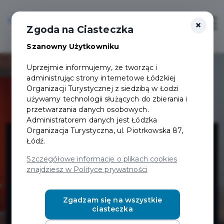
×
Login/Rejestracja
Otwór
Zgoda na Ciasteczka
Szanowny Użytkowniku
Uprzejmie informujemy, że tworząc i
administrując strony internetowe Łódzkiej
Organizacji Turystycznej z siedzibą w Łodzi
używamy technologii służących do zbierania i
przetwarzania danych osobowych.
Administratorem danych jest Łódzka
Amplifon -
Organizacja Turystyczna, ul. Piotrkowska 87,
Łódź.
sklep z
Szczegółowe informacje o plikach cookies
znajdziesz w Polityce prywatności
aparatami
Zgadzam się na wszystkie
ciasteczka
słuchowymi