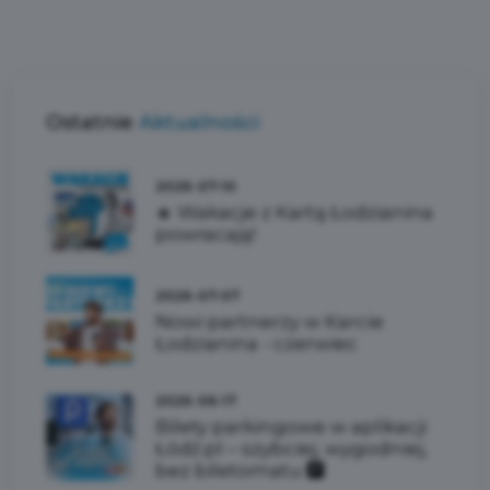
Ostatnie
Aktualności
2026-07-10
☀️ Wakacje z Kartą Łodzianina
powracają!
2026-07-07
Nowi partnerzy w Karcie
Łodzianina - czerwiec
2026-06-17
Bilety parkingowe w aplikacji
Łódź.pl – szybciej, wygodniej,
bez biletomatu 🅿️