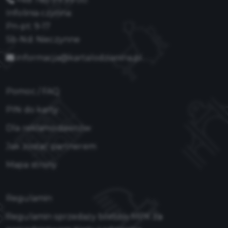
Infolinia czynna:
Pn-pt: 9-17
Sb-Nd: Nieczynne
informacja@kartalodzianina.pl
Pomoc / FAQ
PIN do karty
Dla reklamodawców
Jak zostać partnerem
Mapa strony
Regulamin
Regulamin sprzedaży biletów MPK za