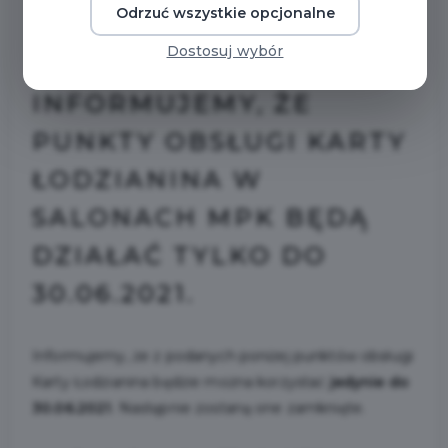
Odrzuć wszystkie opcjonalne
2021-06-15
Dostosuj wybór
INFORMUJEMY, ŻE
PUNKTY OBSŁUGI KARTY
ŁODZIANINA W
SALONACH MPK BĘDĄ
DZIAŁAĆ TYLKO DO
30.06.2021.
Informujemy, że z podanych poniżej punktów obsługi
Karty Łodzianina będzie można korzystać
jedynie do
30.06.2021
. Następnie zostaną one zamknięte.