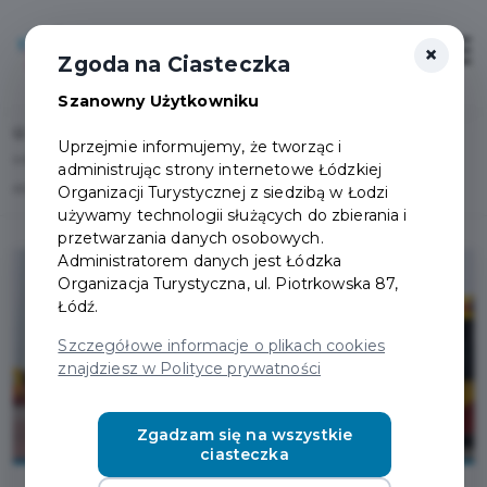
×
Login/Rejestracja
Otwór
Zgoda na Ciasteczka
Szanowny Użytkowniku
Home
Lista aktualności
Uprzejmie informujemy, że tworząc i
Informujemy, że punkty obsługi Karty Łodzianina w salonach MPK będą
administrując strony internetowe Łódzkiej
działać tylko do 30.06.2021.
Organizacji Turystycznej z siedzibą w Łodzi
używamy technologii służących do zbierania i
przetwarzania danych osobowych.
Administratorem danych jest Łódzka
Organizacja Turystyczna, ul. Piotrkowska 87,
Łódź.
Szczegółowe informacje o plikach cookies
znajdziesz w Polityce prywatności
Zgadzam się na wszystkie
ciasteczka