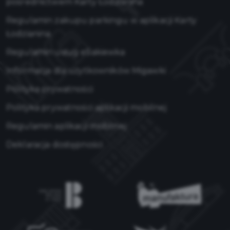
pośrednictwem Karty Łodzianina
Regulamin zakupu parkingu w aplikacji Karty
Łodzianina
Regulamin usług eSakiewka
Informacja dla użytkowników Migawki
Polityka prywatności
Polityka prywatności aplikacji mobilnej
Regulamin aplikacji mobilnej
Deklaracja dostępności