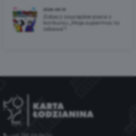
2026-06-10
Zobacz zwycięskie prace z
konkursu „Moja supermoc to
zabawa”!
+48 785 99 99 00