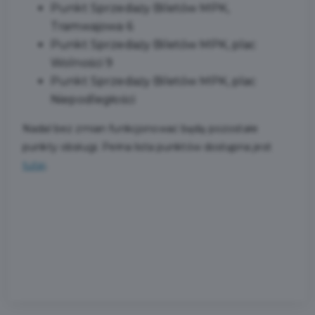
Punkt Sprzedaży Biletów MPK,
Tramwajowa 6
Punkt Sprzedaży Biletów MPK, plac
Wolności 9
Punkt Sprzedaży Biletów MPK, plac
Niepodległości
Nadal bez zmian funkcjonować będą pozostałe
punkty obsługi. Pełna lista punktów dostępna jest
tutaj
.