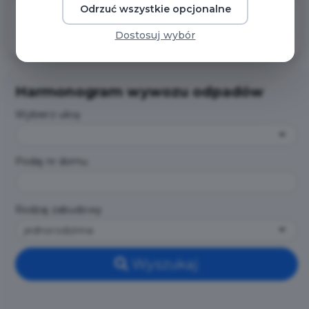
Odrzuć wszystkie opcjonalne
NAZWA ODPADU
Dostosuj wybór
Harmonogram wywozu odpadów
Wybierz ulicę
Podaj nr domu
Rodzaj zabudowy
jednorodzinna
Wyszukaj