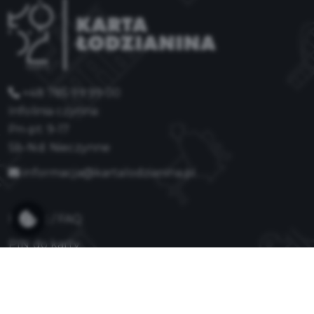
+48 785 99 99 00
Infolinia czynna:
Pn-pt: 9-17
Sb-Nd: Nieczynne
informacja@kartalodzianina.pl
Pomoc / FAQ
PIN do karty
Dla reklamodawców
Jak zostać partnerem