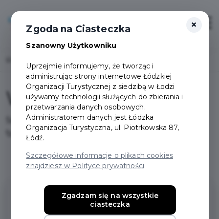
×
Login/Rejestracja
Otwór
Zgoda na Ciasteczka
Szanowny Użytkowniku
Home
Harmonogram wywozu odpadów
Uprzejmie informujemy, że tworząc i
administrując strony internetowe Łódzkiej
Organizacji Turystycznej z siedzibą w Łodzi
Wywóz odpadów
używamy technologii służących do zbierania i
przetwarzania danych osobowych.
Administratorem danych jest Łódzka
Sprawdź, kiedy nastąpi odbiór poszczególnych
Organizacja Turystyczna, ul. Piotrkowska 87,
typów odpadów
Łódź.
Szczegółowe informacje o plikach cookies
znajdziesz w Polityce prywatności
Gdzie mam wyrzucić
Zgadzam się na wszystkie
odpad?
ciasteczka