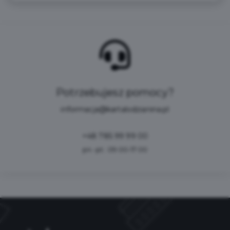
Potrzebujesz pomocy?
informacja@kartalodzianina.pl
+48 785 99 99 00
pn.-pt.: 09:00-17:00