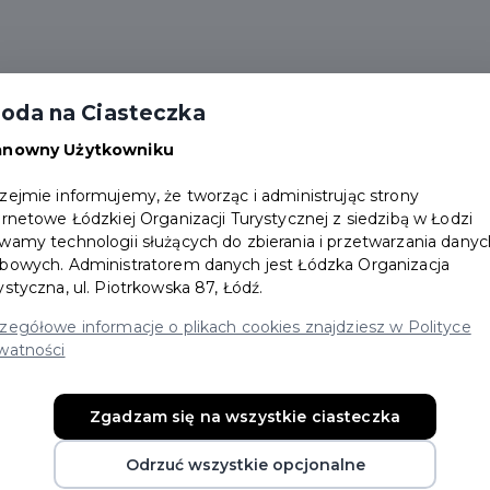
Aktualności
Wydarzenia
Zniżki
FAQ
oda na Ciasteczka
Darmowe wejścia
anowny Użytkowniku
NCKF EC1
zejmie informujemy, że tworząc i administrując strony
ernetowe Łódzkiej Organizacji Turystycznej z siedzibą w Łodzi
Wydarzenie już się zakończył
wamy technologii służących do zbierania i przetwarzania danyc
bowych. Administratorem danych jest Łódzka Organizacja
ystyczna, ul. Piotrkowska 87, Łódź.
zegółowe informacje o plikach cookies znajdziesz w Polityce
watności
Zgadzam się na wszystkie ciasteczka
Odrzuć wszystkie opcjonalne