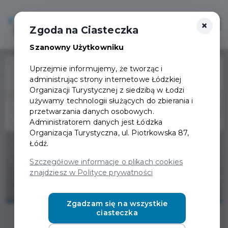
×
Login/Rejestracja
Otwór
Zgoda na Ciasteczka
Szanowny Użytkowniku
Home
Wydarzenia
Jest lodowisko, jest zabawa w Porcie Łódź
Uprzejmie informujemy, że tworząc i
administrując strony internetowe Łódzkiej
Wydarzenie już się
Organizacji Turystycznej z siedzibą w Łodzi
zakończyło
używamy technologii służących do zbierania i
przetwarzania danych osobowych.
Administratorem danych jest Łódzka
Organizacja Turystyczna, ul. Piotrkowska 87,
Łódź.
Szczegółowe informacje o plikach cookies
znajdziesz w Polityce prywatności
Zgadzam się na wszystkie
ciasteczka