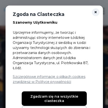
×
Login/Rejestracja
Otwór
Zgoda na Ciasteczka
Szanowny Użytkowniku
Uprzejmie informujemy, że tworząc i
administrując strony internetowe Łódzkiej
Organizacji Turystycznej z siedzibą w Łodzi
używamy technologii służących do zbierania i
przetwarzania danych osobowych.
Administratorem danych jest Łódzka
Sendai sushi &
Organizacja Turystyczna, ul. Piotrkowska 87,
Łódź.
ramen -
Szczegółowe informacje o plikach cookies
znajdziesz w Polityce prywatności
restauracja z
Zgadzam się na wszystkie
ciasteczka
kuchnią