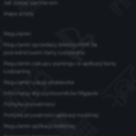
Jak zostać partnerem
Mapa strony
Regulamin
Regulamin sprzedaży biletów MPK za
pośrednictwem Karty Łodzianina
Regulamin zakupu parkingu w aplikacji Karty
Łodzianina
Regulamin usług eSakiewka
Informacja dla użytkowników Migawki
Polityka prywatności
Polityka prywatności aplikacji mobilnej
Regulamin aplikacji mobilnej