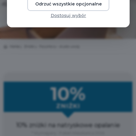
Odrzuć wszystkie opcjonalne
Dostosuj wybór
Home
Zniżki
PazuMazu - studio urody
10%
ZNIŻKI
10% zniżki na natryskowe opalanie
* Wymagany : Pakiet Mieszkańca 2026