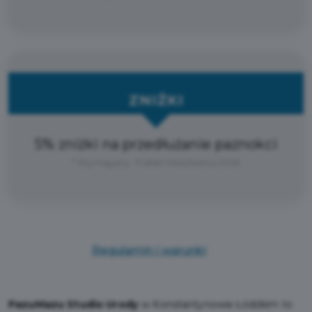
ZNIŻKI
5% zniżki na przedłużanie paznokci
* Wymagany : Pakiet Mieszkańca 2026
Regulamin i warunki
PazuMazu Studio Urody
w Konstantynowie Łódzkim to