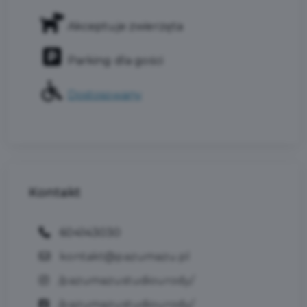
Akceptuje zwierzęta
Parking dla gości
Dostosowany
Kontakt
604143030
kontakt@pazumazu.pl
/pazumazustudiourody/
/pazumazustudiourody/