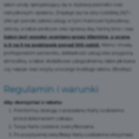
salon urody specjalizujący się w stylizacji paznokci oraz
natryskowym opalaniu. Znajduje się na ulicy Łódzkiej 26/1 i
oferuje szeroki zakres usług, w tym manicure hybrydowy,
żelowy, a także pedicure oraz oprawą oką, henną brwi i rzęs.
Salon jest wysoko oceniany przez klientów, z oceną
4.9 na 5 na podstawie ponad 300 opinii.
Klienci chwalą
profesjonalizm personelu, dokładność usług oraz przyjazną
atmosferę, a także dodatkowe udogodnienia, takie jak kawa
czy napoje oraz wizyty uroczego buldoga salonu​ (Booksy)​.
Regulamin i warunki
Aby skorzystać z rabatu:
Poinformuj obsługę o posiadaniu Karty Łodzianina
przed dokonaniem zakupu.
Twoja Karta zostanie zweryfikowana.
Po pozytywnej weryfikacji Karty Łodzianina otrzymasz