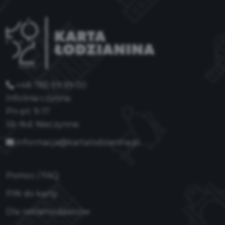
+48 785 99 99 00
Infolinia czynna:
Pn-pt: 9-17
Sb-Nd: Nieczynne
informacja@kartalodzianina.pl
Pomoc / FAQ
PIN do karty
Dla reklamodawców