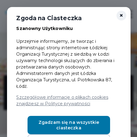
×
Login/Rejestracja
Otwór
Zgoda na Ciasteczka
Szanowny Użytkowniku
Uprzejmie informujemy, że tworząc i
administrując strony internetowe Łódzkiej
Organizacji Turystycznej z siedzibą w Łodzi
używamy technologii służących do zbierania i
przetwarzania danych osobowych.
Administratorem danych jest Łódzka
PazuMazu -
Organizacja Turystyczna, ul. Piotrkowska 87,
Łódź.
studio urody
Szczegółowe informacje o plikach cookies
znajdziesz w Polityce prywatności
Zgadzam się na wszystkie
ciasteczka