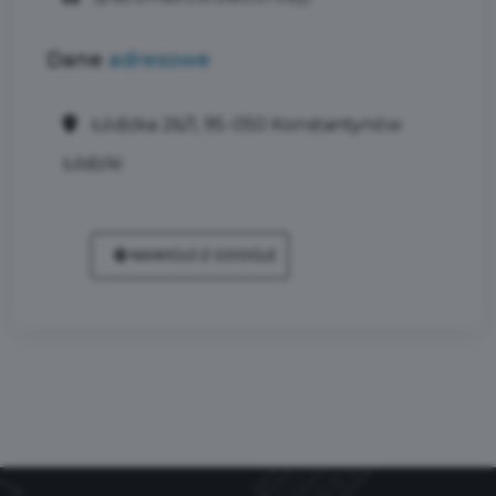
Dane
adresowe
Łódzka 26/1, 95-050 Konstantynów
Łódzki
NAWIGUJ Z GOOGLE