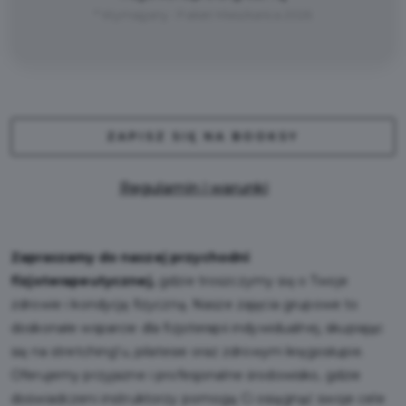
* Wymagany : Pakiet Mieszkańca 2026
ZAPISZ SIĘ NA BOOKSY
Regulamin i warunki
Zapraszamy do naszej przychodni
fizjoterapeutycznej,
gdzie troszczymy się o Twoje
zdrowie i kondycję fizyczną. Nasze zajęcia grupowe to
doskonałe wsparcie dla fizjoterapii indywidualnej, skupiając
się na stretching'u, pilatesie oraz zdrowym kręgosłupie.
Oferujemy przyjazne i profesjonalne środowisko, gdzie
doświadczeni instruktorzy pomogą Ci osiągnąć swoje cele