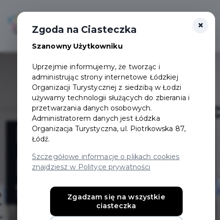
×
Login/Rejestracja
Otwór
Zgoda na Ciasteczka
Szanowny Użytkowniku
Uprzejmie informujemy, że tworząc i
administrując strony internetowe Łódzkiej
Organizacji Turystycznej z siedzibą w Łodzi
używamy technologii służących do zbierania i
przetwarzania danych osobowych.
Administratorem danych jest Łódzka
Master Reha -
Organizacja Turystyczna, ul. Piotrkowska 87,
Łódź.
przychodnia
Szczegółowe informacje o plikach cookies
znajdziesz w Polityce prywatności
fizjoterapeutycz
Zgadzam się na wszystkie
ciasteczka