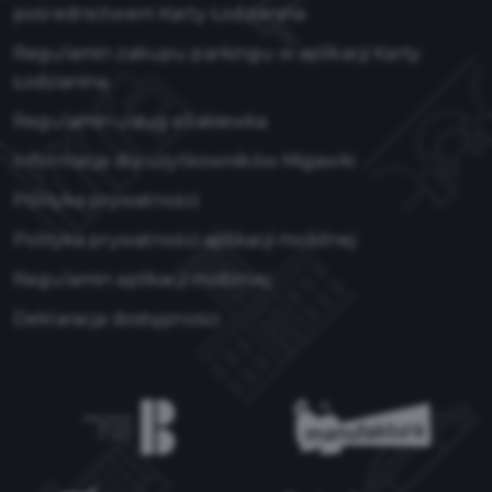
pośrednictwem Karty Łodzianina
Regulamin zakupu parkingu w aplikacji Karty
Łodzianina
Regulamin usług eSakiewka
Informacja dla użytkowników Migawki
Polityka prywatności
Polityka prywatności aplikacji mobilnej
Regulamin aplikacji mobilnej
Deklaracja dostępności