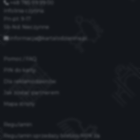
+48 785 99 99 00
Infolinia czynna:
Pn-pt: 9-17
Sb-Nd: Nieczynne
informacja@kartalodzianina.pl
Pomoc / FAQ
PIN do karty
Dla reklamodawców
Jak zostać partnerem
Mapa strony
Regulamin
Regulamin sprzedaży biletów MPK za