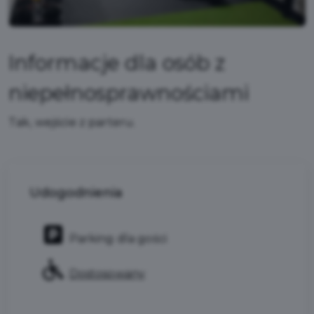
Informacje dla osób z
niepełnosprawnościami
Tak, wejście z parteru.
Udogodnienia
Parking dla gości
Dostosowany