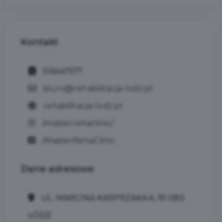
Kontakt
516447571
biuro@rehabilitacja-lodz.pl
rehabilitacja-lodz.pl
/masterrehaclinic/
/MasterRehaClinic
Dane
adresowe
UL. MARCINA KASPRZAKA 6, 91-083
ŁÓDŹ