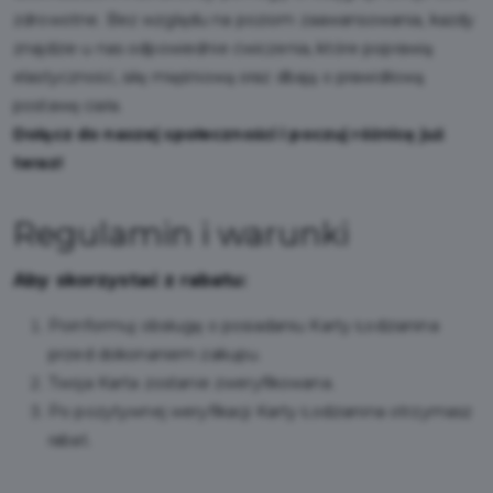
zdrowotne. Bez względu na poziom zaawansowania, każdy
znajdzie u nas odpowiednie ćwiczenia, które poprawią
elastyczność, siłę mięśniową oraz dbają o prawidłową
postawę ciała.
Dołącz do naszej społeczności i poczuj różnicę już
teraz!
Regulamin i warunki
Aby skorzystać z rabatu:
Poinformuj obsługę o posiadaniu Karty Łodzianina
przed dokonaniem zakupu.
Twoja Karta zostanie zweryfikowana.
Po pozytywnej weryfikacji Karty Łodzianina otrzymasz
rabat.