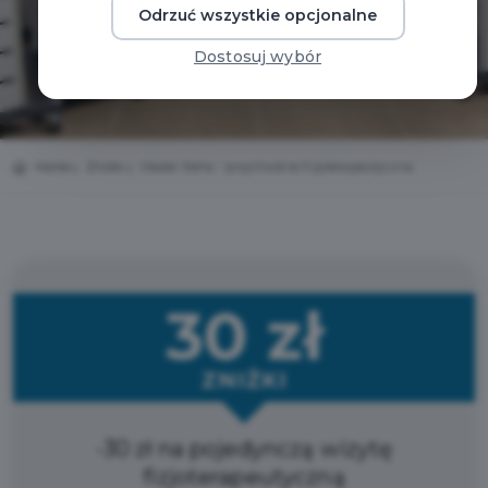
Odrzuć wszystkie opcjonalne
Dostosuj wybór
Home
Zniżki
Master Reha - przychodnia fizjoterapeutyczna
30 zł
ZNIŻKI
-30 zł na pojedynczą wizytę
fizjoterapeutyczną