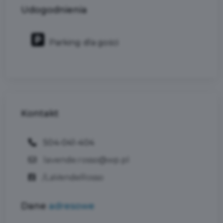
Udogodnienia
Parking dla gości
Kontakt
504-041-404
lavende.rosso@wp.pl
/LaVendeRosso
Dane
adresowe