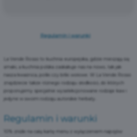
Regulamin i warunki
La Vende Rosso to kuchnia europejska, gdzie mieszają się
smaki, a kuchnia polska zaskakuje nas na nowo, tak jak
nasza kwaśnica, poliki czy bitki wołowe. W La Vende Rosso
znajdziecie także różnego rodzaju słodkości, do których
proponujemy specjalnie wyselekcjonowane rodzaje kaw i
jedyne w swoim rodzaju autorskie herbaty.
Regulamin i warunki
10% zniżki na całą kartę menu z wyłączeniem napojów