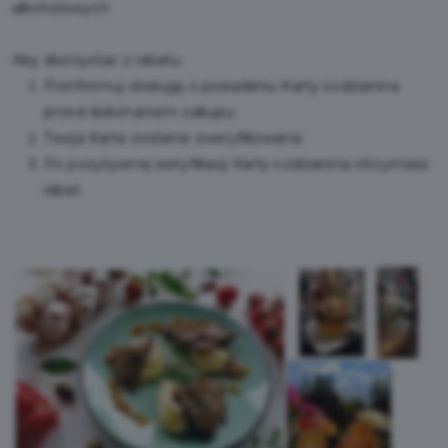
alkoholowych
Aby skorzystać z rabatu:
Poinformuj obsługę o posiadaniu Karty Łodzianina
przed dokonaniem zakupu.
Twoja Karta zostanie zweryfikowana.
Po pozytywnej weryfikacji Karty Łodzianina otrzymasz
rabat.