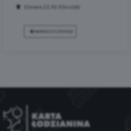
Elsnera 23, 92-504 Łódź
NAWIGUJ Z GOOGLE