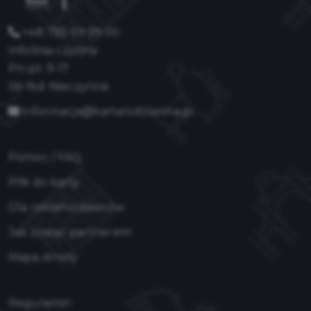
+48 785 99 99 00
Infolinia czynna:
Pn-pt: 9-17
Sb-Nd: Nieczynne
informacja@kartalodzianina.pl
Pomoc / FAQ
PIN do karty
Dla reklamodawców
Jak zostać partnerem
Mapa strony
Regulamin