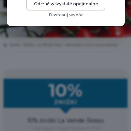
Odrzuć wszystkie opcjonalne
Dostosuj wybór
Home
Zniżki
La Vende Rosso - restauracja z kuchnią europejską
10%
ZNIŻKI
10% zniżki La Vende Rosso
* Wymagany : Pakiet Mieszkańca 2026