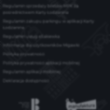
Regulamin sprzedaży biletów MPK za
pośrednictwem Karty Łodzianina
Regulamin zakupu parkingu w aplikacji Karty
Łodzianina
Regulamin usług eSakiewka
Informacja dla użytkowników Migawki
Polityka prywatności
Polityka prywatności aplikacji mobilnej
Regulamin aplikacji mobilnej
Deklaracja dostępności