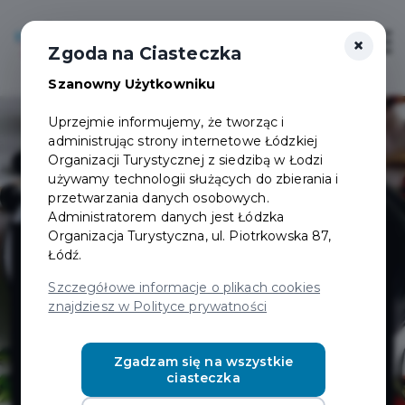
×
Login/Rejestracja
Otwór
Zgoda na Ciasteczka
Szanowny Użytkowniku
Uprzejmie informujemy, że tworząc i
administrując strony internetowe Łódzkiej
Organizacji Turystycznej z siedzibą w Łodzi
używamy technologii służących do zbierania i
przetwarzania danych osobowych.
Administratorem danych jest Łódzka
La Vende Rosso
Organizacja Turystyczna, ul. Piotrkowska 87,
Łódź.
- restauracja z
Szczegółowe informacje o plikach cookies
znajdziesz w Polityce prywatności
kuchnią
Zgadzam się na wszystkie
ciasteczka
europejską