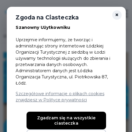
×
Login/Rejestracja
Otwór
Zgoda na Ciasteczka
Szanowny Użytkowniku
Home
Lista aktualności
Wysyłka kart do mieszkańców Łodzi
Uprzejmie informujemy, że tworząc i
administrując strony internetowe Łódzkiej
Organizacji Turystycznej z siedzibą w Łodzi
używamy technologii służących do zbierania i
przetwarzania danych osobowych.
Administratorem danych jest Łódzka
Organizacja Turystyczna, ul. Piotrkowska 87,
Łódź.
Szczegółowe informacje o plikach cookies
znajdziesz w Polityce prywatności
Zgadzam się na wszystkie
ciasteczka