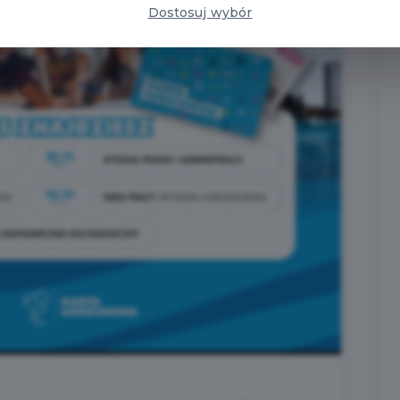
Dostosuj wybór