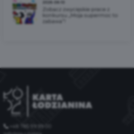
2026-06-10
Zobacz zwycięskie prace z
konkursu „Moja supermoc to
zabawa”!
+48 785 99 99 00