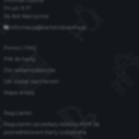
Infolinia czynna:
Pn-pt: 9-17
Sb-Nd: Nieczynne
informacja@kartalodzianina.pl
Pomoc / FAQ
PIN do karty
Dla reklamodawców
Jak zostać partnerem
Mapa strony
Regulamin
Regulamin sprzedaży biletów MPK za
pośrednictwem Karty Łodzianina