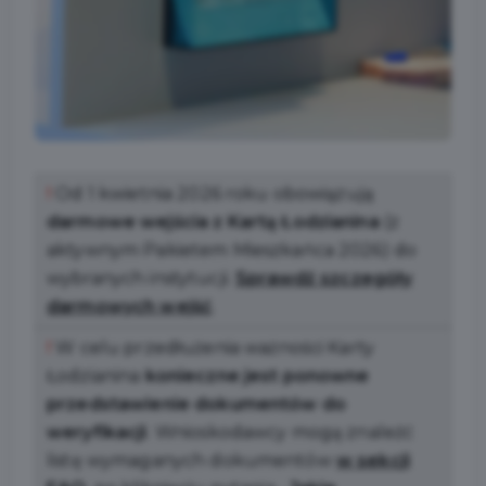
!
Od 1 kwietnia 2026 roku obowiązują
darmowe wejścia
z Kartą Łodzianina
(z
aktywnym Pakietem Mieszkańca 2026) do
wybranych instytucji.
Sprawdź szczegóły
darmowych wejść
.
!
W celu przedłużenia ważności Karty
Łodzianina
konieczne jest ponowne
przedstawienie dokumentów do
weryfikacji
. Wnioskodawcy mogą znaleźć
listę wymaganych dokumentów
w sekcji