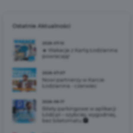
Ostatnie
Aktualności
2026-07-10
☀️ Wakacje z Kartą Łodzianina
powracają!
2026-07-07
Nowi partnerzy w Karcie
Łodzianina - czerwiec
2026-06-17
Bilety parkingowe w aplikacji
Łódź.pl – szybciej, wygodniej,
bez biletomatu 🅿️