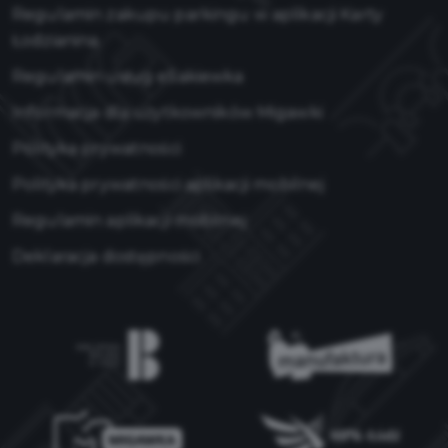
Regulamin zakupu parkingu w aplikacji Karty
Łodzianina
Regulamin usług eSakiewka
Informacja dla użytkowników Migawki
Polityka prywatności
Polityka prywatności aplikacji mobilnej
Regulamin aplikacji mobilnej
Deklaracja dostępności