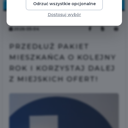
Odrzuć wszystkie opcjonalne
Dostosuj wybór
2026-05-04
PRZEDŁUŻ PAKIET
MIESZKAŃCA O KOLEJNY
ROK I KORZYSTAJ DALEJ
Z MIEJSKICH OFERT!