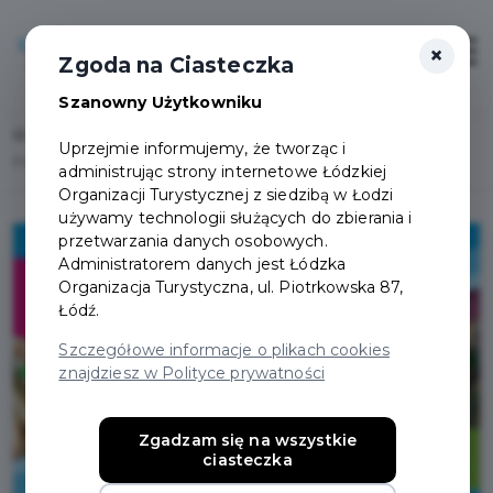
×
Login/Rejestracja
Otwór
Zgoda na Ciasteczka
Szanowny Użytkowniku
Home
Lista aktualności
Uprzejmie informujemy, że tworząc i
Przedłuż Pakiet Mieszkańca o kolejny rok i korzystaj dalej z miejskich ofert!
administrując strony internetowe Łódzkiej
Organizacji Turystycznej z siedzibą w Łodzi
używamy technologii służących do zbierania i
przetwarzania danych osobowych.
Administratorem danych jest Łódzka
Organizacja Turystyczna, ul. Piotrkowska 87,
Łódź.
Szczegółowe informacje o plikach cookies
znajdziesz w Polityce prywatności
Zgadzam się na wszystkie
ciasteczka