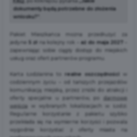
FAQ
, po kliknięciu pytania
„Jakie
dokumenty będą potrzebne do złożenia
wniosku?”
.
Pakiet Mieszkańca można przedłużyć za
jedyne
5 zł
na kolejny rok –
aż do maja 2027
–
zapewniając sobie ciągły dostęp do miejskich
usług oraz ofert partnerów programu.
Karta Łodzianina to
realne oszczędności
w
codziennym życiu – od tańszych przejazdów
komunikacją miejską, przez zniżki do atrakcji i
oferty specjalne u partnerów, po
darmowe
wejścia
w wybranych lokalizacjach w Łodzi.
Regularne korzystanie z pakietu szybko
przekłada się na wymierne korzyści i pozwala
wygodnie korzystać z oferty miasta na