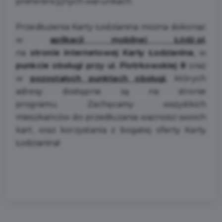
preferencyjnych warunkach.
Przedłużenia Karty Łodzianina można dokonać
w
aplikacji mobilnej Łódź.pl
,
na
stronie internetowej Karty Łodzianina
, w
punkcie obsługi przy ul. Piotrkowskiej 8
oraz
w
pozostałych punktach obsługi
, których
adresy dostępne są na stronie
programu. Zachęcamy wszystkich
mieszkańców do przedłużania ważności swoich
kart, oraz korzystania z bogatej oferty Karty
Łodzianina!