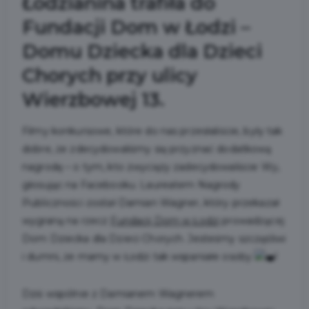
Łodzianina trafiła do
Fundacji Dom w Łodzi –
Domu Dziecka dla Dzieci
Chorych przy ulicy
Wierzbowej 13.
Filmy konkursowe, które do nas przesłaliście, były tak
dobre, że zdecydowaliśmy się przyznać dodatkową
nagrodę – o tym, kto zwycięży zadecydowaliście Wy,
głosując na Facebooku. Laureatem Nagrody
Publiczności został Damian Wagner, który przekazał
wygraną na rzecz
Fundacji Dom w Łodzi
prowadzącej
Dom Dziecka dla Dzieci Chorych. Jesteśmy szczęśliwi
i dumni, że mamy w Łodzi tak wspaniałe osoby
!
Dziś wspólnie z Damianem Wagnerem