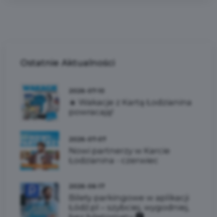
Ostatnie
Aktualności
2026-07-10
☀️ Wakacje z Kartą Łodzianina
powracają!
2026-07-07
Nowi partnerzy w Karcie
Łodzianina - czerwiec
2026-06-17
Bilety parkingowe w aplikacji
Łódź.pl – szybciej, wygodniej,
bez biletomatu 🅿️