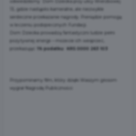
odwiedziliśmy Dom Dziecka przy ulicy Wierzbowej
13, gdzie nastąpiło kameralne, ale niezwykle
serdeczne przekazanie nagrody. Pieniądze pomogą
w leczeniu podopiecznych Fundacji.
Dom Dziecka prowadzą fantastyczni ludzie pełni
pozytywnej energii –
możecie ich wesprzeć,
przekazując
1% podatku: KRS 0000 263 103
Przypominamy film, który dzięki Waszym głosom
wygrał Nagrodę Publiczności: