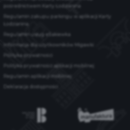
pośrednictwem Karty Łodzianina
Regulamin zakupu parkingu w aplikacji Karty
Łodzianina
Regulamin usług eSakiewka
Informacja dla użytkowników Migawki
Polityka prywatności
Polityka prywatności aplikacji mobilnej
Regulamin aplikacji mobilnej
Deklaracja dostępności