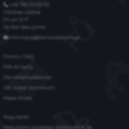
+48 785 99 99 00
Infolinia czynna:
Pn-pt: 9-17
Sb-Nd: Nieczynne
informacja@kartalodzianina.pl
Pomoc / FAQ
PIN do karty
Dla reklamodawców
Jak zostać partnerem
Mapa strony
Regulamin
Regulamin sprzedaży biletów MPK za