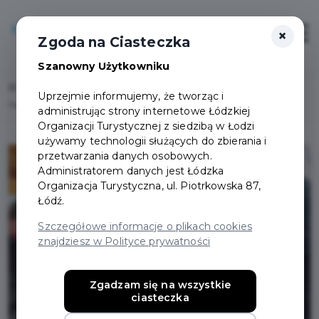
×
Login/Rejestracja
Otwór
Zgoda na Ciasteczka
Szanowny Użytkowniku
Home
Lista aktualności
Uprzejmie informujemy, że tworząc i
Nagroda Publiczności trafiła do Domu Dziecka!
administrując strony internetowe Łódzkiej
Organizacji Turystycznej z siedzibą w Łodzi
używamy technologii służących do zbierania i
przetwarzania danych osobowych.
Administratorem danych jest Łódzka
Organizacja Turystyczna, ul. Piotrkowska 87,
Łódź.
Szczegółowe informacje o plikach cookies
znajdziesz w Polityce prywatności
Zgadzam się na wszystkie
ciasteczka