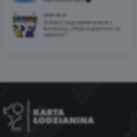
2026-06-10
Zobacz zwycięskie prace z
konkursu „Moja supermoc to
zabawa”!