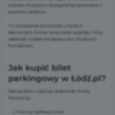
szybkie, intuicyjne i dostępne bezpośrednio z
poziomu telefonu.
To rozwiązanie stworzone z myślą o
kierowcach, którzy cenią sobie wygodę i chcą
załatwiać codzienne sprawy bez zbędnych
formalności.
Jak kupić bilet
parkingowy w Łódź.pl?
Zakup biletu zajmuje dosłownie chwilę.
Wystarczy:
Otworzyć aplikację Łódź.pl