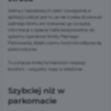
Jedną z największych zalet rozwiązania w
aplikacji Łódź.pl jest to, że nie trzeba drukować
żadnego biletu ani zostawiać go za szybą.
Informacja o opłacie trafia bezpośrednio do
systemu operatora Strefy Płatnego
Parkowania, dzięki czemu kontrola odbywa się
elektronicznie.
To oznacza mniej formalności i większy
komfort – wszystko masz w telefonie.
Szybciej niż w
parkomacie