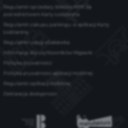
Regulamin sprzedaży biletów MPK za
pośrednictwem Karty Łodzianina
Regulamin zakupu parkingu w aplikacji Karty
Łodzianina
Regulamin usług eSakiewka
Informacja dla użytkowników Migawki
Polityka prywatności
Polityka prywatności aplikacji mobilnej
Regulamin aplikacji mobilnej
Deklaracja dostępności