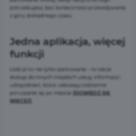
potrzebujesz, bez konieczności przewidywania
z góry dokładnego czasu.
Jedna aplikacja, więcej
funkcji
Łódź.pl to nie tylko parkowanie – to także
dostęp do innych miejskich usług, informacji i
udogodnień, które ułatwiają codzienne
poruszanie się po mieście
[DOWIEDZ SIĘ
WIĘCEJ]
.