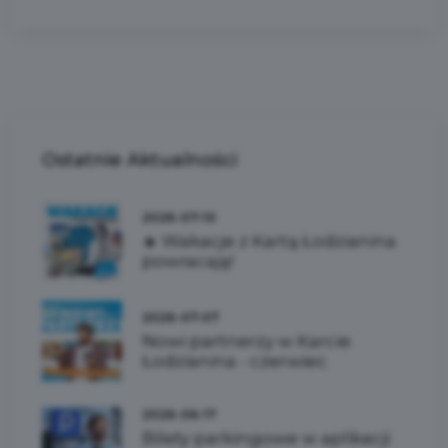
Ostatnie
Aktualności
2026-07-10
☀️ Wakacje z Kartą Łodzianina
powracają!
2026-07-07
Nowi partnerzy w Karcie
Łodzianina - czerwiec
2026-06-17
Bilety parkingowe w aplikacji