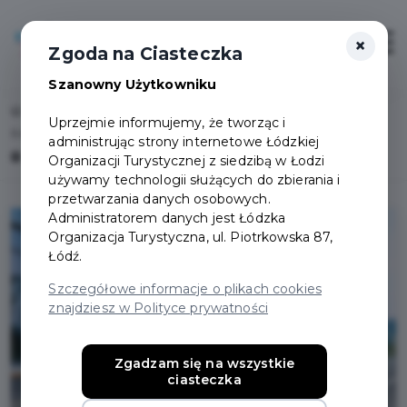
×
Login/Rejestracja
Otwór
Zgoda na Ciasteczka
Szanowny Użytkowniku
Home
Lista aktualności
Uprzejmie informujemy, że tworząc i
Bilety parkingowe w aplikacji Łódź.pl – szybciej, wygodniej, bez biletomatu
administrując strony internetowe Łódzkiej
🅿️
Organizacji Turystycznej z siedzibą w Łodzi
używamy technologii służących do zbierania i
przetwarzania danych osobowych.
Administratorem danych jest Łódzka
Organizacja Turystyczna, ul. Piotrkowska 87,
Łódź.
Szczegółowe informacje o plikach cookies
znajdziesz w Polityce prywatności
Zgadzam się na wszystkie
ciasteczka