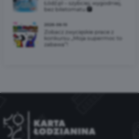
Łódź.pl – szybciej, wygodniej,
bez biletomatu 🅿️
2026-06-10
Zobacz zwycięskie prace z
konkursu „Moja supermoc to
zabawa”!