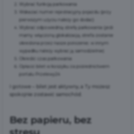
Wybrać funkcję parkowania
Wskazać numer rejestracyjny pojazdu (przy
pierwszym użyciu należy go dodać)
Wybrać odpowiednią strefę parkowania (jeśli
mamy włączoną glokalizację, strefa zostanie
określona przez nasze położenie; w innym
wypadku należy wybrać ją samodzielnie)
Określić czas parkowania
Opłacić bilet w koszyku za pośrednictwem
portalu Przelewy24
I gotowe – bilet jest aktywny, a Ty możesz
spokojnie zostawić samochód.
Bez papieru, bez
stresu