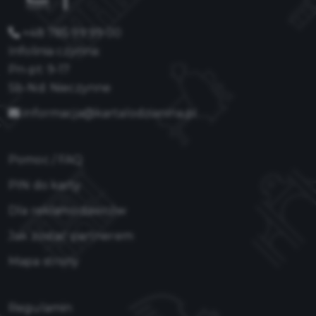
+48 785 99 99 00
Infolinia czynna:
Pn-pt: 9-17
Sb-Nd: Nieczynne
informacja@kartalodzianina.pl
Pomoc / FAQ
PIN do karty
Dla reklamodawców
Jak zostać partnerem
Mapa strony
Regulamin