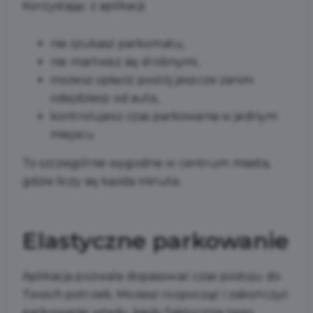
Korzystając z aplikacji:
nie szukasz parkomatu,
nie martwisz się drobnymi,
możesz opłacić postój jeszcze zanim
odejdziesz od auta,
kontrolujesz czas parkowania w jednym
miejscu.
To szczególnie wygodne w centrum miasta,
gdzie liczy się każda minuta.
Elastyczne parkowanie
Aplikacja pozwala dopasować czas postoju do
Twoich potrzeb. Możesz rozpocząć i zakończyć
parkowanie wtedy, kiedy faktycznie tego