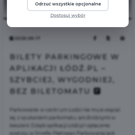
Odrzuć wszystkie opcjonalne
Dostosuj wybór
2026-06-17
BILETY PARKINGOWE W
APLIKACJI ŁÓDŹ.PL –
SZYBCIEJ, WYGODNIEJ,
BEZ BILETOMATU 🅿️
Parkowanie w centrum Łodzi nie musi wiązać
się z szukaniem parkomatu ani drobnymi w
kieszeni. Dzięki aplikacji Łódź.pl opłacenie
postoju w Strefie Płatnego Parkowania jest