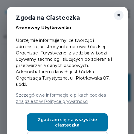
×
Login/Rejestracja
Otwór
Zgoda na Ciasteczka
Szanowny Użytkowniku
Home
Lista aktualności
Uprzejmie informujemy, że tworząc i
administrując strony internetowe Łódzkiej
Organizacji Turystycznej z siedzibą w Łodzi
używamy technologii służących do zbierania i
przetwarzania danych osobowych.
Administratorem danych jest Łódzka
Organizacja Turystyczna, ul. Piotrkowska 87,
07
Łódź.
kwi
Szczegółowe informacje o plikach cookies
znajdziesz w Polityce prywatności
Zgadzam się na wszystkie
ciasteczka