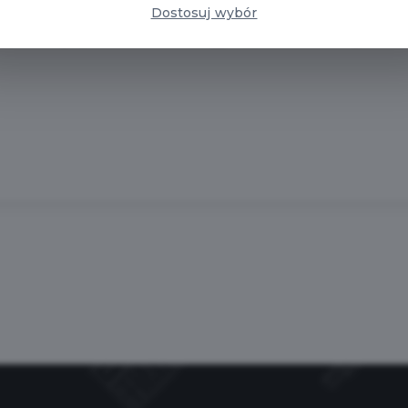
kże łódzcy restauratorzy i prywatne przedsiębiorstwa. M
Dostosuj wybór
e, obiekty sportowe i rekreacyjne, placówki medyczne 