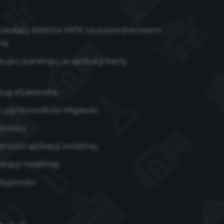
rzedaży biletów MPK za pośrednictwem
na
upu parkingu w aplikacji Karty
ług eSakiewka
a użytkowników Migawki
atności
tności aplikacji mobilnej
kacji mobilnej
stępności