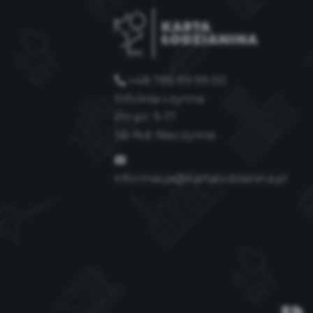
+48 785 99 99 00
Infolinia czynna:
Pn-pt: 9-17
Sb-Nd: Nieczynne
informacja@kartalodzianina.pl