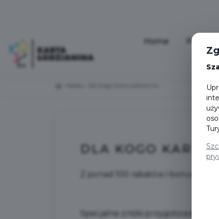
Home
Pakiety
Zg
Sz
Home
Dla Kogo Karta Łodzianina
Upr
int
uży
oso
Tur
DLA KOGO KARTA 
Szc
pry
Z ponad 100 rabatów i bonusów mog
Specjalne zniżki przygotowały teat