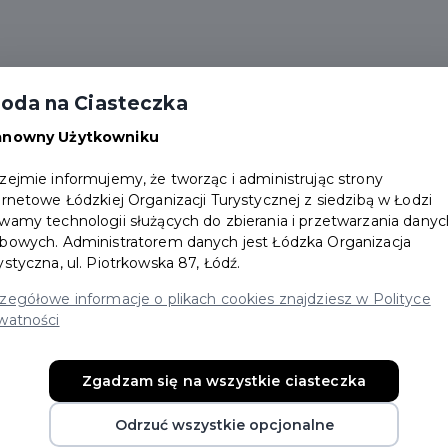
Aktualności
Wydarzenia
Zniżki
FAQ
oda na Ciasteczka
Darmowe wejścia
anowny Użytkowniku
zejmie informujemy, że tworząc i administrując strony
ernetowe Łódzkiej Organizacji Turystycznej z siedzibą w Łodzi
wamy technologii służących do zbierania i przetwarzania danyc
bowych. Administratorem danych jest Łódzka Organizacja
ystyczna, ul. Piotrkowska 87, Łódź.
ŁODZIANINA
zegółowe informacje o plikach cookies znajdziesz w Polityce
watności
ą już skorzystać posiadacze Karty Łodzianina!
Zgadzam się na wszystkie ciasteczka
Odrzuć wszystkie opcjonalne
ry, lodowiska, baseny miejskie, Aquapark Fala, EC 1 or