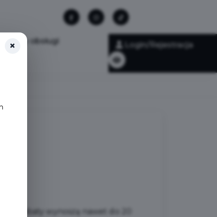
Punkty obsługi
×
Login/Rejestracja
h
az Zoo. Rabaty wynoszą nawet do 20