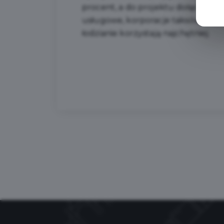
procent, a do projektu dołączyli ta
usługowe, korporacje taksówkarski
łodzianie korzystają najchętniej.