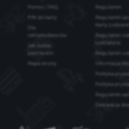
Pomoc / FAQ
Regulamin
PIN do karty
Regulamin sp
Karty Łodziani
Dla
reklamodawców
Regulamin zak
Łodzianina
Jak zostać
partnerem
Regulamin us
Mapa strony
Informacja dl
Polityka pryw
Polityka prywa
Regulamin apli
Deklaracja do