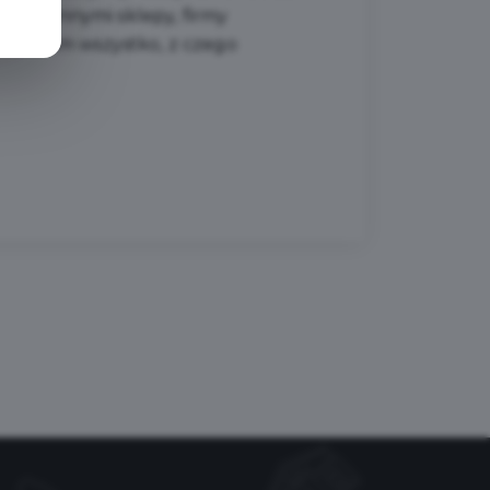
iędzy innymi sklepy, firmy
– słowem wszystko, z czego